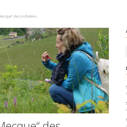
 Mecque“ des orchidées
 Mecque“ des