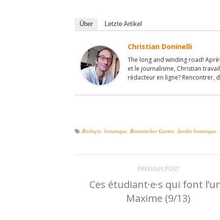
Über
Letzte Artikel
Christian Doninelli
The long and winding road! Après
et le journalisme, Christian travai
rédacteur en ligne? Rencontrer, d
Biologie
,
botanique
,
Botanischer Garten
,
Jardin botanique
PREVIOUS POST
Ces étudiant·e·s qui font l’un
Maxime (9/13)