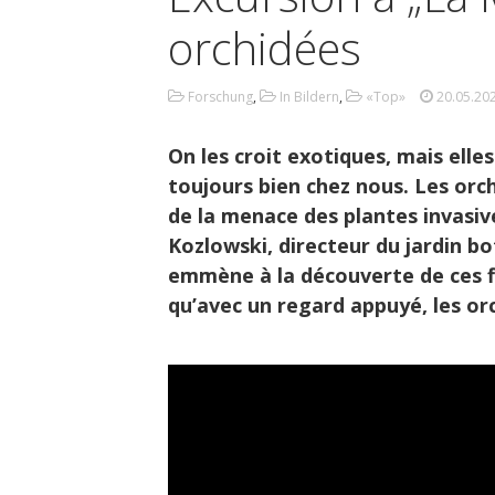
orchidées
Forschung
,
In Bildern
,
«Top»
20.05.20
On les croit exotiques, mais elle
toujours bien chez nous. Les orch
de la menace des plantes invasiv
Kozlowski, directeur du jardin bo
emmène à la découverte de ces fl
qu’avec un regard appuyé, les or