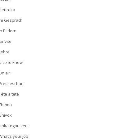
Heureka
Im Gespräch
In Bildern
L’invité
Lehre
Nice to know
On air
Presseschau
Tête à tête
Thema
Univox
Unkategorisiert
What's your job