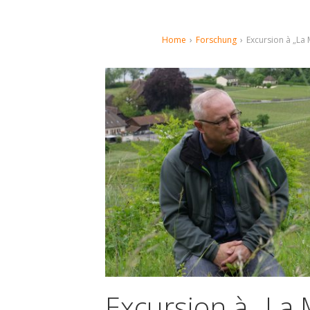
Home
›
Forschung
›
Excursion à „La
Excursion à „La