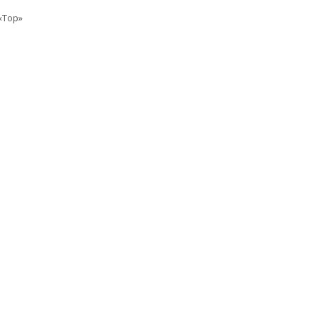
«Top»