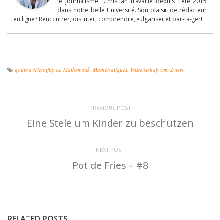
le journalisme, Christian travaille depuis l'été 2015
dans notre belle Université. Son plaisir de rédacteur
en ligne? Rencontrer, discuter, comprendre, vulgariser et par-ta-ger!
goûters scientifiques
,
Mathematik
,
Mathématiques
,
Wissenschaft zum Zvieri
PREVIOUS POST
Eine Stele um Kinder zu beschützen
NEXT POST
Pot de Fries – #8
RELATED POSTS