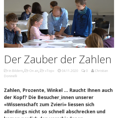
Der Zauber der Zahlen
In Bildern
,
On air
,
«Top»
04.11.2020
0
Christian
Doninelli
Zahlen, Prozente, Winkel … Raucht Ihnen auch
der Kopf? Die Besucher_innen unserer
«Wissenschaft zum Zvieri» liessen sich
allerdings nicht so schnell abschrecken und