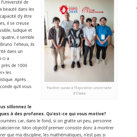
l’Université de
la beauté dans les
apacité d’y être
s, il se creuse
sible, ludique et
 quatre, il semble
 Bruno Teheux, ils
nté dans un
-ci a
r près de 1000
r» les
stique. Après
conde qu’il vous
Pavillon suisse à l’Exposition universelle
d’Osaka
us sillonnez le
ues à des profanes. Qu’est-ce qui vous motive?
journées car, dans le fond, si on gratte un peu, personne
aticien·ne. Mon objectif premier consiste donc à montrer
rer que ma discipline, les mathématiques, n’est pas si