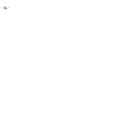
«Top»