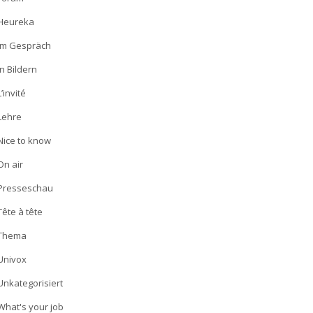
Heureka
Im Gespräch
In Bildern
L’invité
Lehre
Nice to know
On air
Presseschau
Tête à tête
Thema
Univox
Unkategorisiert
What's your job