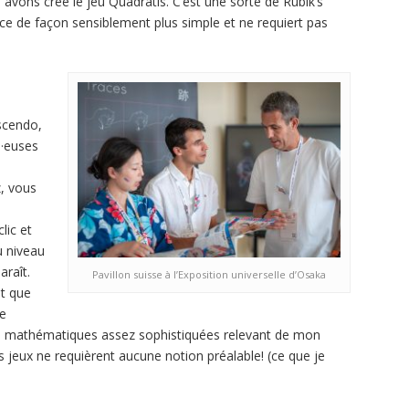
vons créé le jeu Quadratis. C’est une sorte de Rubik’s
 de façon sensiblement plus simple et ne requiert pas
escendo,
s·euses
, vous
lic et
u niveau
araît.
Pavillon suisse à l’Exposition universelle d’Osaka
nt que
ve
des mathématiques assez sophistiquées relevant de mon
jeux ne requièrent aucune notion préalable! (ce que je