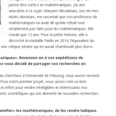
pensé être nul·le·s en mathématiques. J’ai une
anecdote à ce sujet: Maryam Mirzakhani, une de mes
idoles absolues, me racontait que son professeur de
mathématiques lui avait dit qu’elle n’était tout
simplement pas faite pour les mathématiques. Elle
n’avait que 12 ans. Pour la petite histoire, elle a
décroché la médaille Fields en 2014, l’équivalent du
r une critique sévère qui en aurait chamboulé plus d’un·e.
matiques». Revenons-en à vos expéditions de
ez-vous décidé de partager vos recherches en
is chercheur à l’Université de Fribourg, nous avons ressenti
e. Pour notre premier projet, nous avons créé un livre
t effort pour rendre intelligibles et intéressants nos
ents scientifiques qui ont alimenté de nouvelles recherches.
«gamifier» les mathématiques, de les rendre ludiques.