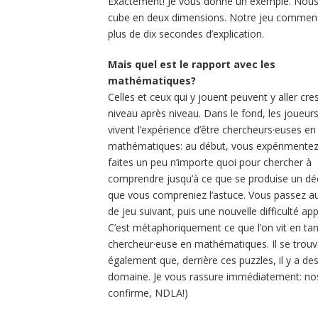
Exactement! Je vous donne un exemple. Nous a
cube en deux dimensions. Notre jeu commence
plus de dix secondes d’explication.
Mais quel est le rapport avec les
mathématiques?
Celles et ceux qui y jouent peuvent y aller cr
niveau après niveau. Dans le fond, les joueur
vivent l’expérience d’être chercheurs·euses en
mathématiques: au début, vous expérimentez
faites un peu n’importe quoi pour chercher à
comprendre jusqu’à ce que se produise un déc
que vous compreniez l’astuce. Vous passez a
de jeu suivant, puis une nouvelle difficulté app
C’est métaphoriquement ce que l’on vit en ta
chercheur·euse en mathématiques. Il se trou
également que, derrière ces puzzles, il y a 
domaine. Je vous rassure immédiatement: nos 
confirme, NDLA!)