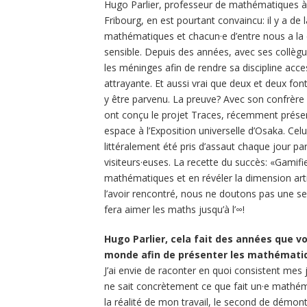
Hugo Parlier, professeur de mathématiques à 
Fribourg, en est pourtant convaincu: il y a de 
mathématiques et chacun·e d’entre nous a la c
sensible. Depuis des années, avec ses collègue
les méninges afin de rendre sa discipline acces
attrayante. Et aussi vrai que deux et deux font
y être parvenu. La preuve? Avec son confrère
ont conçu le projet Traces, récemment prése
espace à l’Exposition universelle d’Osaka. Celui
littéralement été pris d’assaut chaque jour pa
visiteurs·euses. La recette du succès: «Gamifie
mathématiques et en révéler la dimension arti
l’avoir rencontré, nous ne doutons pas une se
fera aimer les maths jusqu’à l’∞!
Hugo Parlier, cela fait des années que vo
monde afin de présenter les mathématiq
J’ai envie de raconter en quoi consistent mes 
ne sait concrètement ce que fait un·e mathém
la réalité de mon travail, le second de démont