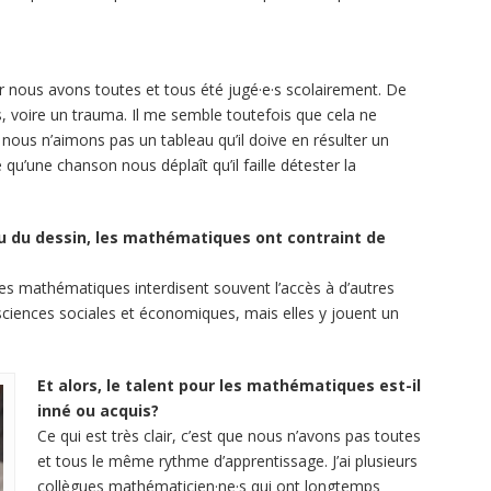
 nous avons toutes et tous été jugé·e·s scolairement. De
 voire un trauma. Il me semble toutefois que cela ne
e nous n’aimons pas un tableau qu’il doive en résulter un
qu’une chanson nous déplaît qu’il faille détester la
ou du dessin, les mathématiques ont contraint de
es mathématiques interdisent souvent l’accès à d’autres
sciences sociales et économiques, mais elles y jouent un
Et alors, le talent pour les mathématiques est-il
inné ou acquis?
Ce qui est très clair, c’est que nous n’avons pas toutes
et tous le même rythme d’apprentissage. J’ai plusieurs
collègues mathématicien·ne·s qui ont longtemps