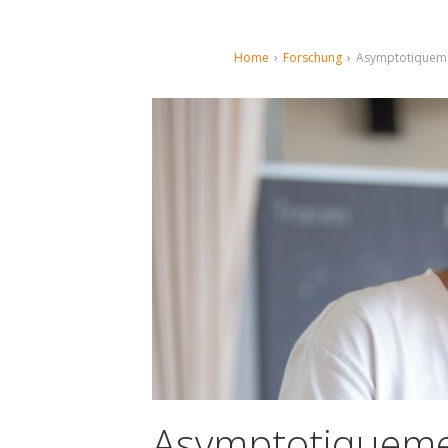
Home
›
Forschung
›
Asymptotiquem
Asymptotiqueme