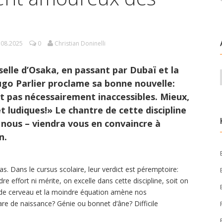
.08.2025
0
Christian Doninelli
selle d’Osaka, en passant par Dubaï et la
go Parlier proclame sa bonne nouvelle:
 pas nécessairement inaccessibles. Mieux,
 ludiques!» Le chantre de cette discipline
 nous – viendra vous en convaincre à
n.
. Dans le cursus scolaire, leur verdict est péremptoire:
e effort ni mérite, on excelle dans cette discipline, soit on
e cerveau et la moindre équation amène nos
tare de naissance? Génie ou bonnet d’âne? Difficile