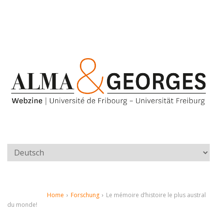
Home
›
Forschung
›
Le mémoire d’histoire le plus austral
du monde!