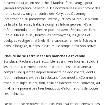
A Nova Friburgo, en revanche, il faudrait être aveugle pour
ignorer l’empreinte helvétique. De nombreuses rues portent des
noms suisses, on y rencontre des Kolly, des Ouverney
(déformation du patronyme Overney) et des Murith. Le blason
de la ville, lui aussi, trahit les origines fribourgeoises. «J’y ai
même entendu un orchestre jouer
Le vieux chale
t», s’exclame
Paola. Mais là aussi, hormis les patronymes, les gênes et
quelques vestiges matériels, il ne subsiste rien de la Suisse, ni
dans le langage, ni dans la culture. Le temps a fait son œuvre.
L’heure de se retrousser les manches est venue
Sur place, Paola a passé auxcrible les archives locales, épluché
les journaux, et mené une série d’entretiens. L’étudiante a
compilé une quantité impressionnante de documents, dont il
faut maintenant extraire la substantifique moelle. «Comme je
traite d’un sujet un peu flou, celui de l’identité et du souvenir, au
final, je ne pourrai pas tirer beaucoup d’informations de toutes
ces archives.»
De peur de se retrouver démunie, Paola va encore envoyer des