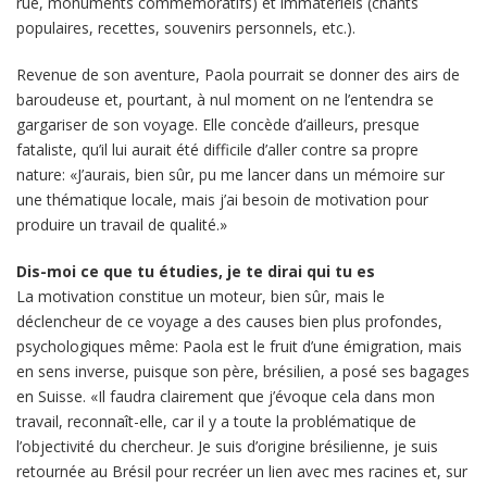
rue, monuments commémoratifs) et immatériels (chants
populaires, recettes, souvenirs personnels, etc.).
Revenue de son aventure, Paola pourrait se donner des airs de
baroudeuse et, pourtant, à nul moment on ne l’entendra se
gargariser de son voyage. Elle concède d’ailleurs, presque
fataliste, qu’il lui aurait été difficile d’aller contre sa propre
nature: «J’aurais, bien sûr, pu me lancer dans un mémoire sur
une thématique locale, mais j’ai besoin de motivation pour
produire un travail de qualité.»
Dis-moi ce que tu étudies, je te dirai qui tu es
La motivation constitue un moteur, bien sûr, mais le
déclencheur de ce voyage a des causes bien plus profondes,
psychologiques même: Paola est le fruit d’une émigration, mais
en sens inverse, puisque son père, brésilien, a posé ses bagages
en Suisse. «Il faudra clairement que j’évoque cela dans mon
travail, reconnaît-elle, car il y a toute la problématique de
l’objectivité du chercheur. Je suis d’origine brésilienne, je suis
retournée au Brésil pour recréer un lien avec mes racines et, sur