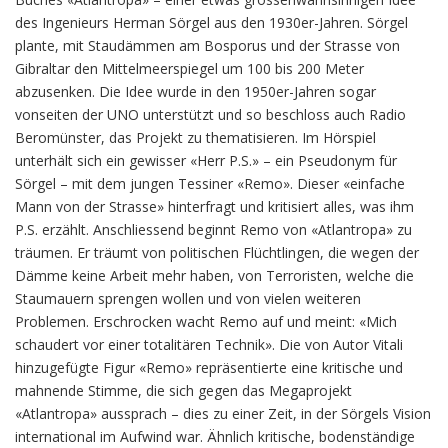
des Ingenieurs Herman Sörgel aus den 1930er-Jahren. Sörgel
plante, mit Staudämmen am Bosporus und der Strasse von
Gibraltar den Mittelmeerspiegel um 100 bis 200 Meter
abzusenken. Die Idee wurde in den 1950er-Jahren sogar
vonseiten der UNO unterstützt und so beschloss auch Radio
Beromünster, das Projekt zu thematisieren. Im Hörspiel
unterhält sich ein gewisser «Herr P.S.» – ein Pseudonym für
Sörgel – mit dem jungen Tessiner «Remo». Dieser «einfache
Mann von der Strasse» hinterfragt und kritisiert alles, was ihm
P.S. erzählt. Anschliessend beginnt Remo von «Atlantropa» zu
träumen. Er träumt von politischen Flüchtlingen, die wegen der
Dämme keine Arbeit mehr haben, von Terroristen, welche die
Staumauern sprengen wollen und von vielen weiteren
Problemen. Erschrocken wacht Remo auf und meint: «Mich
schaudert vor einer totalitären Technik». Die von Autor Vitali
hinzugefügte Figur «Remo» repräsentierte eine kritische und
mahnende Stimme, die sich gegen das Megaprojekt
«Atlantropa» aussprach – dies zu einer Zeit, in der Sörgels Vision
international im Aufwind war. Ähnlich kritische, bodenständige