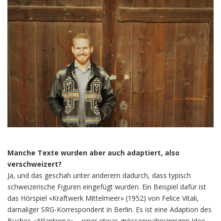
Manche Texte wurden aber auch adaptiert, also
verschweizert?
Ja, und das geschah unter anderem dadurch, dass typisch
schweizerische Figuren eingefügt wurden. Ein Beispiel dafür ist
das Hörspiel «Kraftwerk Mittelmeer» (1952) von Felice Vitali,
damaliger SRG-Korrespondent in Berlin. Es ist eine Adaption des
Buches «Atlantropa» – einer etwas grössenwahnsinnigen Idee