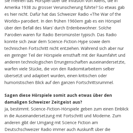
Sie meinen das Hörspiel über die Invasion von Aliens, die in
Amerika 1938 zu grosser Verunsicherung führte? So etwas gab
es hier nicht. Dafür hat das Schweizer Radio «The War of the
Worlds» parodiert. In den frühen 1960ern gab es ein Hörspiel
über den Befall des Mars‘ durch Erdenbewohner. Solche
Parodien waren für Radio Beromünster typisch. Das Radio
konnte sich zwar dem Science-Fiction-Hype sowie dem
technischen Fortschritt nicht entziehen. Während sich aber nur
ein geringer Teil der Hörspiele ernsthaft mit der Raumfahrt und
anderen technologischen Errungenschaften auseinandersetzte,
warfen viele Stücke, die von den Radiomitarbeitern selber
übersetzt und adaptiert wurden, einen kritischen oder
humoristischen Blick auf den ganzen Fortschrittsrummel.
Sagen diese Hörspiele somit auch etwas über den
damaligen Schweizer Zeitgeist aus?
Ja, bestimmt. Science-Fiction-Hörspiele geben zum einen Einblick
in die Auseinandersetzung mit Fortschritt und Moderne. Zum
anderen gibt der Umgang mit Science Fiction am
Deutschschweizer Radio immer auch Auskunft über die