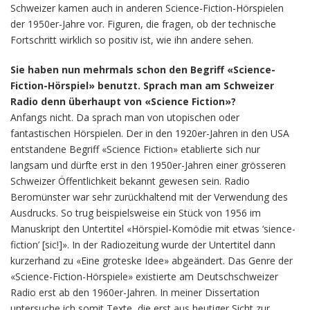
Schweizer kamen auch in anderen Science-Fiction-Hörspielen
der 1950er-Jahre vor. Figuren, die fragen, ob der technische
Fortschritt wirklich so positiv ist, wie ihn andere sehen.
Sie haben nun mehrmals schon den Begriff «Science-
Fiction-Hörspiel» benutzt. Sprach man am Schweizer
Radio denn überhaupt von «Science Fiction»?
Anfangs nicht. Da sprach man von utopischen oder
fantastischen Hörspielen. Der in den 1920er-Jahren in den USA
entstandene Begriff «Science Fiction» etablierte sich nur
langsam und dürfte erst in den 1950er-Jahren einer grösseren
Schweizer Öffentlichkeit bekannt gewesen sein. Radio
Beromünster war sehr zurückhaltend mit der Verwendung des
Ausdrucks. So trug beispielsweise ein Stück von 1956 im
Manuskript den Untertitel «Hörspiel-Komödie mit etwas ‘sience-
fiction’ [sic!]». In der Radiozeitung wurde der Untertitel dann
kurzerhand zu «Eine groteske Idee» abgeändert. Das Genre der
«Science-Fiction-Hörspiele» existierte am Deutschschweizer
Radio erst ab den 1960er-Jahren. In meiner Dissertation
untersuche ich somit Texte, die erst aus heutiger Sicht zur