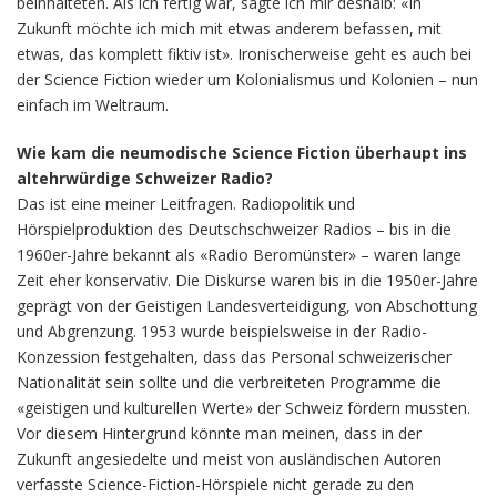
beinhalteten. Als ich fertig war, sagte ich mir deshalb: «In
Zukunft möchte ich mich mit etwas anderem befassen, mit
etwas, das komplett fiktiv ist». Ironischerweise geht es auch bei
der Science Fiction wieder um Kolonialismus und Kolonien – nun
einfach im Weltraum.
Wie kam die neumodische Science Fiction überhaupt ins
altehrwürdige Schweizer Radio?
Das ist eine meiner Leitfragen. Radiopolitik und
Hörspielproduktion des Deutschschweizer Radios – bis in die
1960er-Jahre bekannt als «Radio Beromünster» – waren lange
Zeit eher konservativ. Die Diskurse waren bis in die 1950er-Jahre
geprägt von der Geistigen Landesverteidigung, von Abschottung
und Abgrenzung. 1953 wurde beispielsweise in der Radio-
Konzession festgehalten, dass das Personal schweizerischer
Nationalität sein sollte und die verbreiteten Programme die
«geistigen und kulturellen Werte» der Schweiz fördern mussten.
Vor diesem Hintergrund könnte man meinen, dass in der
Zukunft angesiedelte und meist von ausländischen Autoren
verfasste Science-Fiction-Hörspiele nicht gerade zu den