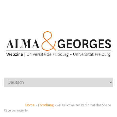
Home
›
Forschung
›
«Das Schweizer Radio hat das Space
Race parodiert»