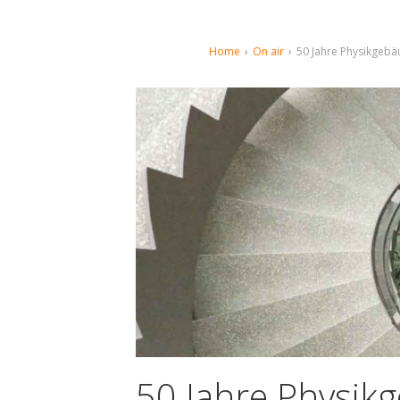
Home
›
On air
›
50 Jahre Physikgeb
50 Jahre Physik