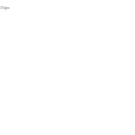
«Top»