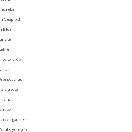
Heureka
Im Gespräch
In Bildern
L’invité
Lehre
Nice to know
On air
Presseschau
Tête à tête
Thema
Univox
Unkategorisiert
What's your job