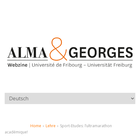
Home
›
Lehre
›
Sport-Etudes: l’ultramarathon
académique!