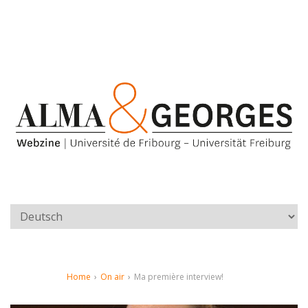
Home
›
On air
›
Ma première interview!