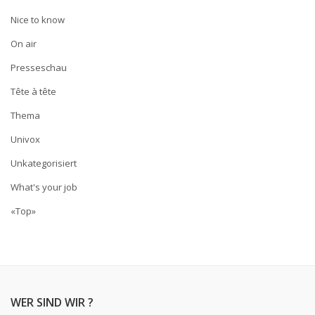
Nice to know
On air
Presseschau
Tête à tête
Thema
Univox
Unkategorisiert
What's your job
«Top»
WER SIND WIR ?