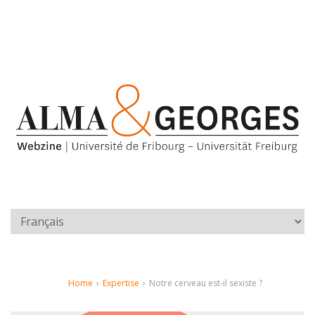
Home
›
Expertise
›
Notre cerveau est-il sexiste ?