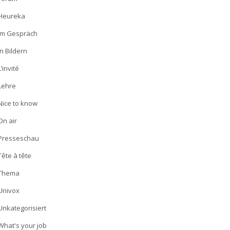
Heureka
Im Gespräch
In Bildern
L’invité
Lehre
Nice to know
On air
Presseschau
Tête à tête
Thema
Univox
Unkategorisiert
What's your job