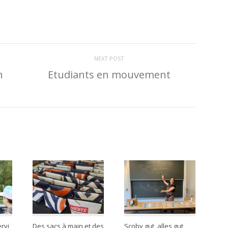
NEXT POST
n
Etudiants en mouvement
rvi
Des sacs à main et des
Scoby gut, alles gut