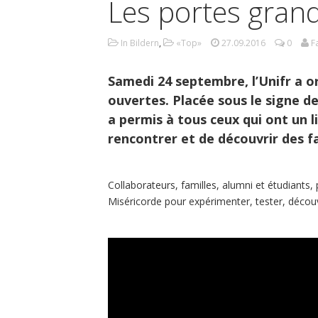
Les portes gran
In Bildern
,
«Top»
27.09.2016
0
F
Samedi 24 septembre, l’Unifr a o
ouvertes. Placée sous le signe de
a permis à tous ceux qui ont un l
rencontrer et de découvrir des f
Collaborateurs, familles, alumni et étudiants
Miséricorde pour expérimenter, tester, découv