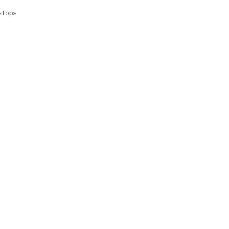
«Top»