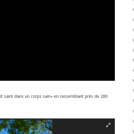
rit saint dans un corps sain» en rassemblant près de 280