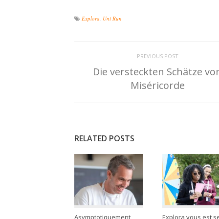
Explora
,
Uni Run
PREVIOUS POST
Die versteckten Schätze vo
Miséricorde
RELATED POSTS
Asymptotiquement
Explora vous est se