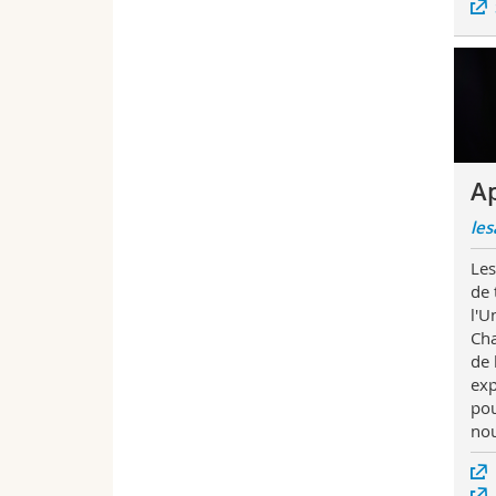
A
les
Les
de 
l'U
Cha
de 
exp
pou
nou