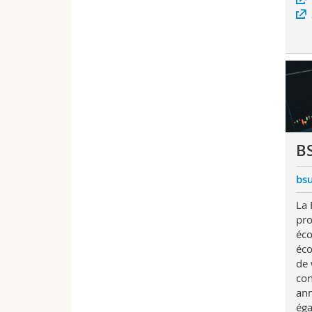
B
bs
La 
pro
éco
éco
de 
con
ann
éga