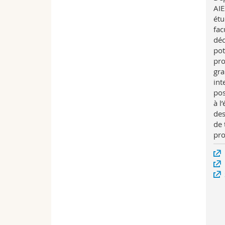
AIE
étu
fac
déc
pot
pro
gra
int
pos
à l
des
de 
pro