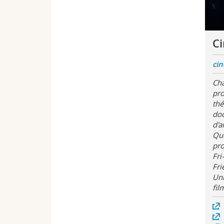
Ci
cin
Cha
pro
thé
doc
d'a
Que
pro
Fri
Fri
Uni
fil