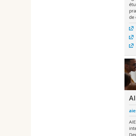
étu
pra
de 
A
aie
AIE
int
Dep