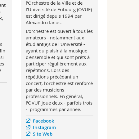
l'Orchestre de la Ville et de
ent
l'Université de Fribourg (OVUF)
a
est dirigé depuis 1994 par
x,
Alexandru Ianos.
L'orchestre est ouvert à tous les
amateurs - notamment aux
s
étudiant(e)s de l'Université -
fin
ayant du plaisir à la musique
si
d'ensemble et qui sont prêts à
es
participer régulièrement aux
e
répétitions. Lors des
répétitions précédant un
concert, l'orchestre est renforcé
par des musiciens
professionnels. En général,
l'OVUF joue deux - parfois trois
- programmes par année.
Facebook
Instagram
Site Web