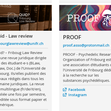
id - Law review
PROOF
bourglawreview@unifr.ch
proof.asso@protonmail.ch
d? – Friboug Law Review
PROOF - Psychedelic Resea
 une revue juridique dirigée
Organization of Fribourg est
 des étudiant-e-s (BLaw,
une association d'étudiants 
w, Doc.) de l’Université de
l'Université de Fribourg déd
bourg. Ils/elles publient des
à la recherche sur les
vaux rédigés dans tous les
substances psychédéliques.
aine juridiques. La revue
 multilingue (fr/de/it/en),
Facebook
liée une fois par semestre,
Instagram
éditée sous format papier et
mérique.