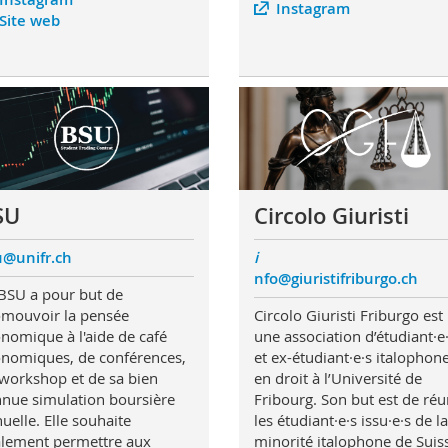
Instagram
Site web
SU
Circolo Giuristi
u@unifr.ch
i
nfo@giuristifriburgo.ch
BSU a pour but de
mouvoir la pensée
Circolo Giuristi Friburgo est
nomique à l'aide de café
une association d’étudiant·e
nomiques, de conférences,
et ex-étudiant·e·s italophon
workshop et de sa bien
en droit à l’Université de
nue simulation boursière
Fribourg. Son but est de réu
uelle. Elle souhaite
les étudiant·e·s issu·e·s de la
lement permettre aux
minorité italophone de Suis