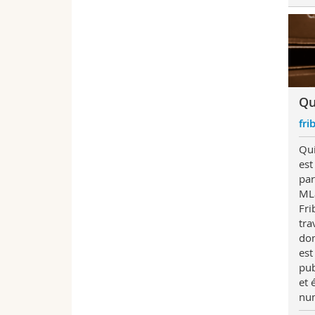
Qu
fri
Qui
est
par
MLa
Fri
tra
dom
est
pub
et 
nu