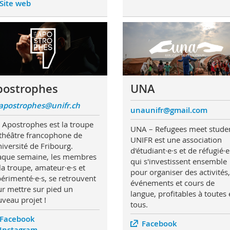
Site web
postrophes
UNA
apostrophes@unifr.ch
unaunifr@gmail.com
 Apostrophes est la troupe
UNA – Refugees meet stude
théâtre francophone de
UNIFR est une association
niversité de Fribourg.
d'étudiant·e·s et de réfugié·e
que semaine, les membres
qui s'investissent ensemble
la troupe, amateur·e·s et
pour organiser des activités,
érimenté·e·s, se retrouvent
événements et cours de
r mettre sur pied un
langue, profitables à toutes 
veau projet !
tous.
Facebook
Facebook
Instagram