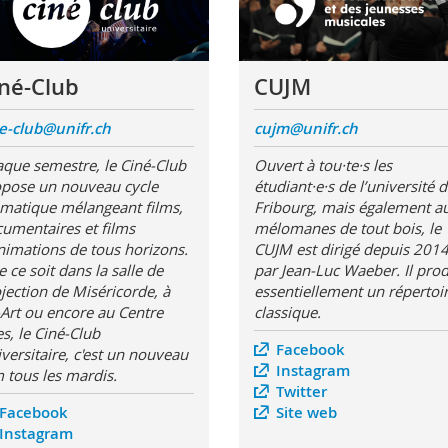
né-Club
CUJM
e-club@unifr.ch
cujm@unifr.ch
que semestre, le Ciné-Club
Ouvert à tou·te·s les
pose un nouveau cycle
étudiant·e·s de l’université 
matique mélangeant films,
Fribourg, mais également a
umentaires et films
mélomanes de tout bois, le
nimations de tous horizons.
CUJM est dirigé depuis 201
 ce soit dans la salle de
par Jean-Luc Waeber. Il prod
jection de Miséricorde, à
essentiellement un répertoi
-Art ou encore au Centre
classique.
es, le Ciné-Club
Facebook
versitaire, c'est un nouveau
Instagram
m tous les mardis.
Twitter
Facebook
Site web
Instagram