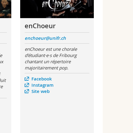
enChoeur
enchoeur@unifr.ch
enChoeur est une chorale
de
d’étudiant·e·s de Fribourg
ux
chantant un répertoire
majoritairement pop.
4
Facebook
uit
Instagram
re
Site web