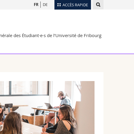
FR
DE
ACCÈS RAPIDE
Annuaire du personnel
Plan d'accès
nts
érale des Étudiant·e·s de l’Université de Fribourg
Bibliothèques
Webmail
rs
Programme des cours
MyUnifr