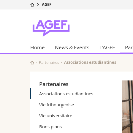
AGEF
Université
Facultés
AGEF
Etudes
Théologie
Campus
Droit
Recherche
Sciences é
Home
News & Events
L'AGEF
Par
Université
Lettres et
Formation continue
Sciences de
Sciences e
Partenaires
Associations estudiantines
Interfacult
Partenaires
Associations estudiantines
Vie fribourgeoise
Vie universitaire
Bons plans