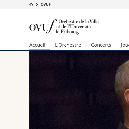
OVUF
Université
Facultés
Orchestre
Etudes
Théologie
de
Campus
Droit
Recherche
Sciences é
Accueil
L'Orchestre
Concerts
Jou
la
Université
Lettres et
Formation continue
Sciences de
Ville
Sciences e
Interfacult
et
de
l'Université
de
Fribourg