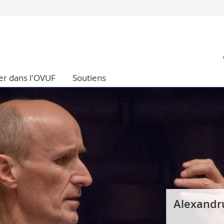
Vous êtes
Futurs étudia
Etudiants
conomiques et sociales et management
Médias
er dans l'OVUF
Soutiens
 sciences humaines
Chercheurs
 l'éducation et de la formation
Collaborateu
t médecine
Doctorants
aire
Alexandr