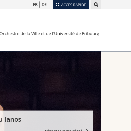
FR
DE
ACCÈS RAPIDE
Annuaire du personnel
Plan d'accès
nts
Orchestre de la Ville et de l'Université de Fribourg
Bibliothèques
Webmail
rs
Programme des cours
MyUnifr
u Ianos