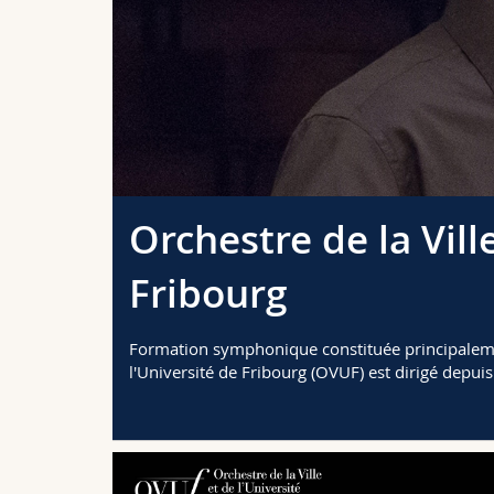
genda
Orchestre de la Vill
Fribourg
Formation symphonique constituée principalemen
l'Université de Fribourg (OVUF) est dirigé depui