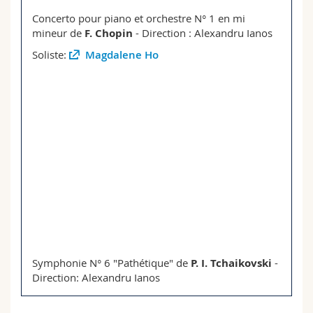
Sciences et médecine
Collaborateurs
Webmail
Concerto pour piano et orchestre N° 1 en mi
mineur de
F. Chopin
- Direction : Alexandru Ianos
Interfacultaire
Doctorants
Programme des cours
Soliste:
Magdalene Ho
MyUnifr
Symphonie N° 6 "Pathétique" de
P. I. Tchaikovski
-
Direction: Alexandru Ianos