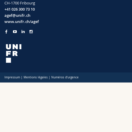
CH-1700 Fribourg
Sciences et médecine
Collaborateurs
Webmail
+41 026 300 73 10
agef@unifr.ch
Interfacultaire
Doctorants
Programme des cours
www.unifr.ch/agef
MyUnifr
Impressum
|
Mentions légales
|
Numéros d'urgence