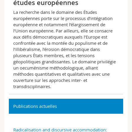
études européennes
Sciences et médecine
Collaborateurs
Webmail
La recherche dans le domaine des Études
européennes porte sur le processus d’intégration
Interfacultaire
Doctorants
Programme des cours
européenne et notamment l’élargissement de
l’Union européenne. Par ailleurs, elle se consacre
MyUnifr
aux défis démocratiques auxquels l’Europe est
confrontée avec la montée du populisme et de
l’illibéralisme, l’érosion démocratique dans
plusieurs États membres, et les tensions
géopolitiques grandissantes. Le domaine privilégie
un oecuménisme méthodologique, alliant
méthodes quantitatives et qualitatives avec une
ouverture sur les approches inter- et
transdisciplinaires.
Publications actuelles
Radicalisation and discursive accommodation: