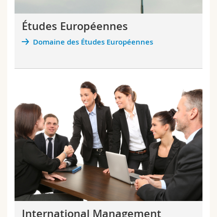
Sciences et médecine
Collaborateurs
Webmail
Études Européennes
Interfacultaire
Doctorants
Programme des cours
Domaine des Études Européennes
MyUnifr
International Management