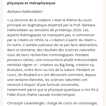
physique et métaphysique
Sciences et médecine
Collaborateurs
Webmail
Barbara Hallensleben
Interfacultaire
Doctorants
Programme des cours
« La doctrine de la création » était le thème du cours
principal en dogmatique dispensé par la Prof. Barbara
MyUnifr
Hallensleben au semestre de printemps 2026. Les
aspects théologiques ne manquent pas, à commencer
par la
creatio ex nihilo
, la « création à partir du néant ».
En outre, il semble judicieux de ne pas faire abstraction,
dans ce domaine, des résultats des sciences naturelles
issus de leurs recherches cosmologiques. Pendant
plusieurs siècles, une concurrence plutôt irréconciliable
semblait régner ici : création ou Big Bang, création ou
évolution, ordre divin ou lois de la nature. Pendant ce
cours, les étudiant-e-s ont découvert comment, depuis
une centaine d’années, les sciences naturelles ont
renoncé à l’espoir d’une formule universelle,
notamment parce que la physique quantique a mis fin à
l’idée d’une chaîne causale ininterrompue.
Christoph Leuenberger, chargé de cours en cosmologie,