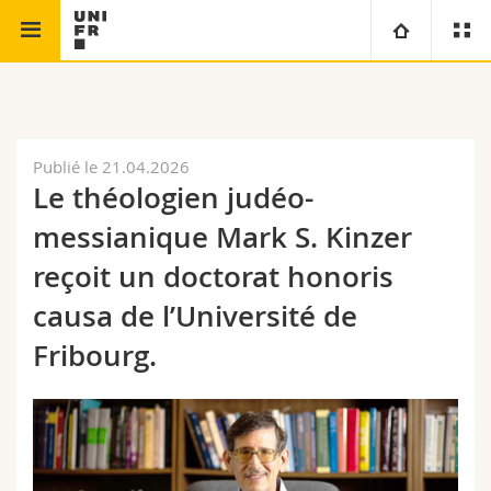
Faculté de théologie
Université
Facultés
Etudes
Publié le 21.04.2026
Le théologien judéo-
Vous êtes
Campus
Théologie
messianique Mark S. Kinzer
Recherche
reçoit un doctorat honoris
Ressources
Droit
Futurs étudiants
causa de l’Université de
Université
Sciences économiques et sociales et management
Etudiants
Annuaire du personnel
Fribourg.
Formation continue
Lettres et sciences humaines
Médias
Plan d'accès
Sciences de l'éducation et de la formation
Chercheurs
Bibliothèques