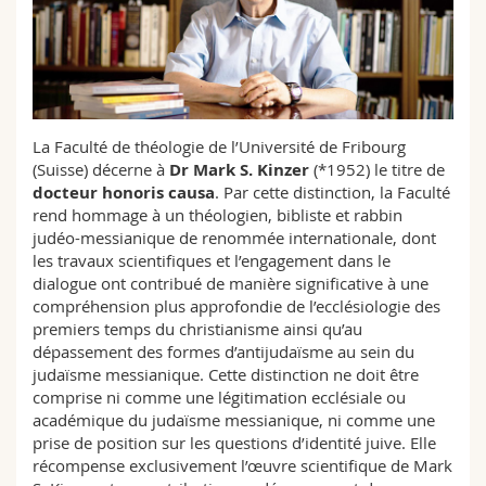
Sciences et médecine
Collaborateurs
Webmail
Interfacultaire
Doctorants
Programme des cours
MyUnifr
La Faculté de théologie de l’Université de Fribourg
(Suisse) décerne à
Dr Mark S. Kinzer
(*1952) le titre de
docteur honoris causa
. Par cette distinction, la Faculté
rend hommage à un théologien, bibliste et rabbin
judéo-messianique de renommée internationale, dont
les travaux scientifiques et l’engagement dans le
dialogue ont contribué de manière significative à une
compréhension plus approfondie de l’ecclésiologie des
premiers temps du christianisme ainsi qu’au
dépassement des formes d’antijudaïsme au sein du
judaïsme messianique. Cette distinction ne doit être
comprise ni comme une légitimation ecclésiale ou
académique du judaïsme messianique, ni comme une
prise de position sur les questions d’identité juive. Elle
récompense exclusivement l’œuvre scientifique de Mark