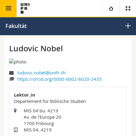
Theologische Fakultät
Universität
Fakultät
Fakultäten
Studium
Ludovic Nobel
Informationen für
Campus
Theologische Fak.
ludovic.nobel@unifr.ch
Forschung
Ressourcen
Rechtswissenschaftliche Fak.
Studieninteressierte
https://orcid.org/0000-0002-6020-2435
Universität
Wirtschafts- und Sozialwissenschaftliche Fak.
Studierende
Personenverzeichnis
Lektor_in
Departement für Biblische Studien
Weiterbildung
Philosophische Fak.
Medien
Ortsplan
MIS 04 bu. 4219
Av. de l'Europe 20
1700 Fribourg
Fak. für Erziehungs- und Bildungswissenschaften
Forschende
Bibliotheken
MIS 04, 4219