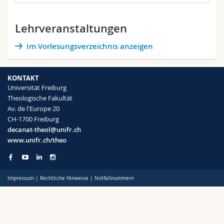
Math.-Nat. und Med. Fak.
Mitarbeitende
Webmail
Lehrveranstaltungen
Interfakultär
Doktorierende
Vorlesungsverzeichnis
Im Vorlesungsverzeichnis anzeigen
MyUnifr
KONTAKT
Universität Freiburg
Theologische Fakultät
Av. de l'Europe 20
CH-1700 Freiburg
decanat-theol@unifr.ch
www.unifr.ch/theo
Impressum
|
Rechtliche Hinweise
|
Notfallnummern