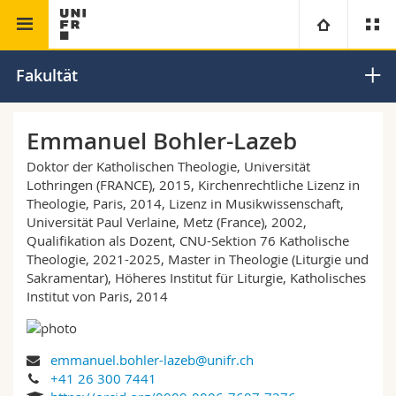
Theologische Fakultät
Universität
Fakultät
Fakultäten
Studium
Emmanuel Bohler-Lazeb
Doktor der Katholischen Theologie, Universität
Informationen für
Campus
Theologische Fak.
Lothringen (FRANCE), 2015, Kirchenrechtliche Lizenz in
Theologie, Paris, 2014, Lizenz in Musikwissenschaft,
Forschung
Ressourcen
Rechtswissenschaftliche Fak.
Studieninteressierte
Universität Paul Verlaine, Metz (France), 2002,
Qualifikation als Dozent, CNU-Sektion 76 Katholische
Theologie, 2021-2025, Master in Theologie (Liturgie und
Universität
Wirtschafts- und Sozialwissenschaftliche Fak.
Studierende
Personenverzeichnis
Sakramentar), Höheres Institut für Liturgie, Katholisches
Institut von Paris, 2014
Weiterbildung
Philosophische Fak.
Medien
Ortsplan
emmanuel.bohler-lazeb@unifr.ch
Fak. für Erziehungs- und Bildungswissenschaften
Forschende
Bibliotheken
+41 26 300 7441