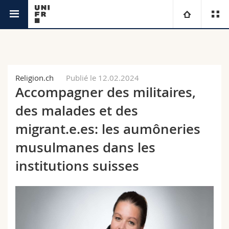
Interfacultaire
Centre Suisse Islam et Société
Université
Facultés
Etudes
Religion.ch
Publié le 12.02.2024
Accompagner des militaires,
Vous êtes
Campus
Théologie
des malades et des
Recherche
migrant.e.es: les aumôneries
Ressources
Droit
Futurs étudiants
musulmanes dans les
Université
Sciences économiques et sociales et management
Etudiants
Annuaire du personnel
institutions suisses
Formation continue
Lettres et sciences humaines
Médias
Plan d'accès
Sciences de l'éducation et de la formation
Chercheurs
Bibliothèques