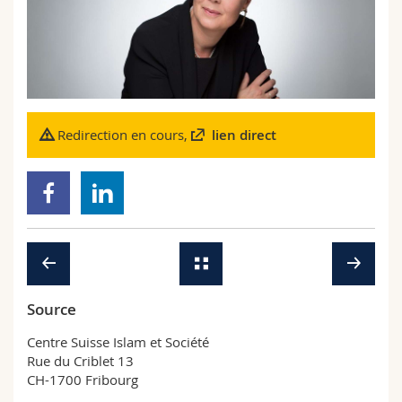
Sciences et médecine
Collaborateurs
Webmail
Interfacultaire
Doctorants
Programme des cours
MyUnifr
Redirection en cours,
lien direct
Source
Centre Suisse Islam et Société
Rue du Criblet 13
CH-1700 Fribourg