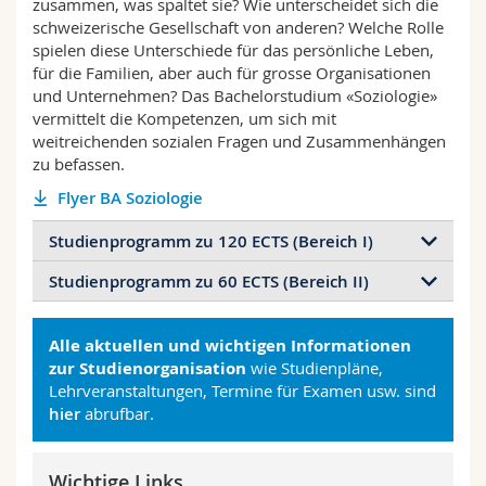
zusammen, was spaltet sie? Wie unterscheidet sich die
Math.-Nat. und Med. Fak.
Mitarbeitende
Webmail
schweizerische Gesellschaft von anderen? Welche Rolle
spielen diese Unterschiede für das persönliche Leben,
für die Familien, aber auch für grosse Organisationen
Interfakultär
Doktorierende
Vorlesungsverzeichnis
und Unternehmen? Das Bachelorstudium «Soziologie»
vermittelt die Kompetenzen, um sich mit
MyUnifr
weitreichenden sozialen Fragen und Zusammenhängen
zu befassen.
Flyer BA Soziologie
Studienprogramm zu 120 ECTS (Bereich I)
Studienprogramm zu 60 ECTS (Bereich II)
Das Programm beruht auf sozialwissenschaftlichen
Grundlagen, einer Vertiefung allgemeiner Soziologie
Das Programm beruht auf sozialwissenschaftlichen
und spezieller Soziologien. Das Studienprogramm
Alle aktuellen und wichtigen Informationen
Grundlagen, einer Vertiefung allgemeiner Soziologie
zu 120 ECTS besteht insgesamt aus acht Modulen.
zur Studienorganisation
wie Studienpläne,
und spezieller Soziologien. Die folgenden Module
In den Grundlagen Soziologie, Sozialarbeit und
Lehrveranstaltungen, Termine für Examen usw. sind
werden in diesem Programm zu 60 ECTS
Sozialpolitik liegt der Fokus auf Gesellschaften aus
hier
abrufbar.
angeboten: Grundlagen Soziologie, Sozialarbeit und
soziologischer und sozialpolitischer Perspektive.
Sozialpolitik, Vertiefung Soziologie,
Die Vertiefung Soziologie bietet wesentliche Inhalte
Gesellschaftsanalyse, Theorien und Debatten,
Wichtige Links
für das Verständnis von Gesellschaften und sozialen