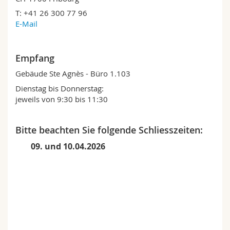
Math.-Nat. und Med. Fak.
Mitarbeitende
Webmail
T: +41 26 300 77 96
E-Mail
Interfakultär
Doktorierende
Vorlesungsverzeichnis
Empfang
MyUnifr
Gebäude Ste Agnès - Büro 1.103
Dienstag bis Donnerstag:
jeweils von 9:30 bis 11:30
Bitte beachten Sie folgende Schliesszeiten:
09. und 10.04.2026