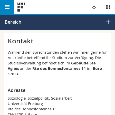
Philosophische
Departement für
Soziologie,
Universität
Bereich
Fakultät
Sozialarbeit, Sozialpolitik
Sozialpolitik,
und globale Entwicklung
Sozialarbeit
Fakultäten
Studium
Kontakt
Informationen für
Campus
Theologische Fak.
Während den Sprechstunden stehen wir Ihnen gerne für
Auskünfte betreffend Ihr Studium zur Verfügung. Die
Forschung
Studienverwaltung befindet sich im
Gebäude Ste
Ressourcen
Rechtswissenschaftliche Fak.
Studieninteressierte
Agnès
an der
Rte des Bonnesfontaines 11
im
Büro
1.103
.
Universität
Wirtschafts- und Sozialwissenschaftliche Fak.
Studierende
Personenverzeichnis
Adresse
Weiterbildung
Philosophische Fak.
Medien
Ortsplan
Soziologie, Sozialpolitik, Sozialarbeit
Universität Freiburg
Fak. für Erziehungs- und Bildungswissenschaften
Forschende
Bibliotheken
Rte des Bonnesfontaines 11
CH-1700 Fribourg