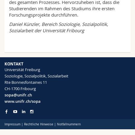
des gesamten Prozesses. Hervorzuheben ist, dass die
Math.-Nat. und Med. Fak.
Mitarbeitende
Webmail
Studierenden im Rahmen des Studiums ihre ersten
Forschungsprojekte durchführen.
Interfakultär
Doktorierende
Vorlesungsverzeichnis
Daniel Künzler, Bereich Soziologie, Sozialpolitik,
Sozialarbeit der Universität Fribourg
MyUnifr
KONTAKT
Universität Freiburg
Soziologie, Sozialpolitik, Sozialarbeit
Rte Bonnesfontaines 11
CH-1700 Fribourg
sopa@unifr.ch
www.unifr.ch/sopa
Impressum
|
Rechtliche Hinweise
|
Notfallnummern