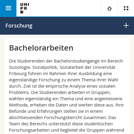
Philosophische
Departement für
Soziologie,
Universität
Forschung
Fakultät
Sozialarbeit, Sozialpolitik
Sozialpolitik,
und globale Entwicklung
Sozialarbeit
Fakultäten
Studium
Bachelorarbeiten
Informationen für
Campus
Theologische Fak.
Die Studierenden der Bachelorstudiengänge im Bereich
Soziologie, Sozialpolitik, Sozialarbeit der Universität
Forschung
Fribourg führen im Rahmen Ihrer Ausbildung eine
Ressourcen
Rechtswissenschaftliche Fak.
Studieninteressierte
eigenständige Forschung zu einem Thema ihrer Wahl
durch. Ziel ist die empirische Analyse eines sozialen
Universität
Wirtschafts- und Sozialwissenschaftliche Fak.
Studierende
Personenverzeichnis
Problems. Die Studierenden arbeiten in Gruppen,
wählen eigenständig ein Thema und eine angemessene
Methode, erheben die Daten und werten diese aus. Ihre
Weiterbildung
Philosophische Fak.
Medien
Ortsplan
Befunde und Erfahrungen stellen sie in einem
abschliessenden Forschungsbericht zusammen. Das
Fak. für Erziehungs- und Bildungswissenschaften
Forschende
Bibliotheken
Team des Bereichs unterstützt diese studentischen
Forschungsarbeiten und begleitet die Gruppen während