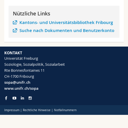
Math.-Nat. und Med. Fak.
Mitarbeitende
Webmail
Nützliche Links
Interfakultär
Doktorierende
Vorlesungsverzeichnis
Kantons- und Universitätsbibliothek Fribourg
Suche nach Dokumenten und Benutzerkonto
MyUnifr
KONTAKT
Universität Freiburg
Soziologie, Sozialpolitik, Sozialarbeit
Rte Bonnesfontaines 11
CH-1700 Fribourg
sopa@unifr.ch
www.unifr.ch/sopa
Impressum
|
Rechtliche Hinweise
|
Notfallnummern