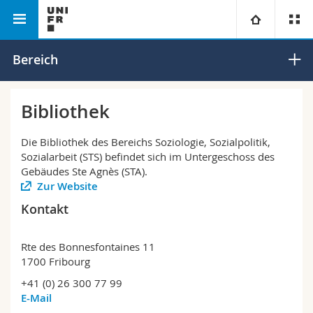
Philosophische
Departement für
Soziologie,
Universität
Bereich
Fakultät
Sozialarbeit, Sozialpolitik
Sozialpolitik,
und globale Entwicklung
Sozialarbeit
Fakultäten
Studium
Bibliothek
Informationen für
Campus
Theologische Fak.
Die Bibliothek des Bereichs Soziologie, Sozialpolitik,
Sozialarbeit (STS) befindet sich im Untergeschoss des
Forschung
Gebäudes Ste Agnès (STA).
Ressourcen
Rechtswissenschaftliche Fak.
Studieninteressierte
Zur Website
Kontakt
Universität
Wirtschafts- und Sozialwissenschaftliche Fak.
Studierende
Personenverzeichnis
Weiterbildung
Rte des Bonnesfontaines 11
Philosophische Fak.
Medien
Ortsplan
1700 Fribourg
+41 (0) 26 300 77 99
Fak. für Erziehungs- und Bildungswissenschaften
Forschende
Bibliotheken
E-Mail