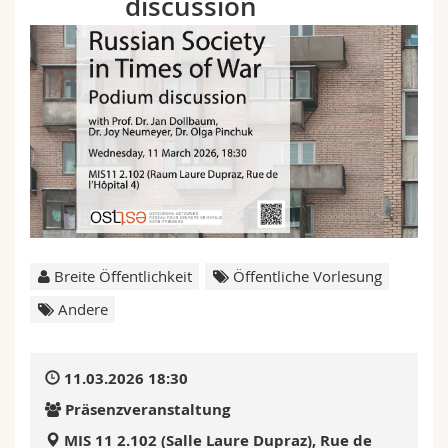
discussion
Math.-Nat. und Med. Fak.
Mitarbeitende
Webmail
Interfakultär
Doktorierende
Vorlesungsverzeichnis
MyUnifr
Breite Öffentlichkeit
Öffentliche Vorlesung
Andere
11.03.2026 18:30
Präsenzveranstaltung
MIS 11 2.102 (Salle Laure Dupraz), Rue de