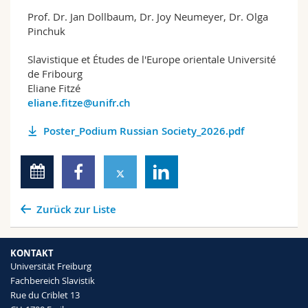
Prof. Dr. Jan Dollbaum, Dr. Joy Neumeyer, Dr. Olga
Pinchuk
Slavistique et Études de l'Europe orientale Université
de Fribourg
Eliane Fitzé
eliane.fitze@unifr.ch
Poster_Podium Russian Society_2026.pdf
Zurück zur Liste
KONTAKT
Universität Freiburg
Fachbereich Slavistik
Rue du Criblet 13