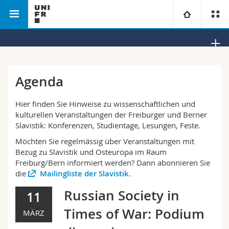
Philosophische Fakultät
Slavistik
Universität
Fakultäten
Studium
Agenda
Informationen für
Campus
Theologische Fak.
Hier finden Sie Hinweise zu wissenschaftlichen und
kulturellen Veranstaltungen der Freiburger und Berner
Forschung
Slavistik: Konferenzen, Studientage, Lesungen, Feste.
Ressourcen
Rechtswissenschaftliche Fak.
Studieninteressierte
Möchten Sie regelmässig über Veranstaltungen mit
Bezug zu Slavistik und Osteuropa im Raum
Universität
Wirtschafts- und Sozialwissenschaftliche Fak.
Studierende
Personenverzeichnis
Freiburg/Bern informiert werden? Dann abonnieren Sie
die
Mailingliste der Slavistik
.
Weiterbildung
Philosophische Fak.
Medien
Ortsplan
Russian Society in
11
Fak. für Erziehungs- und Bildungswissenschaften
Forschende
Bibliotheken
Times of War: Podium
MÄRZ