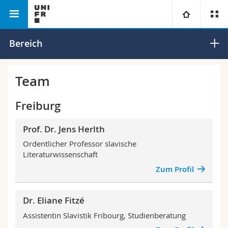
Philosophische Fakultät
Slavistik
Universität
Bereich
Fakultäten
Studium
Team
Informationen für
Campus
Theologische Fak.
Freiburg
Forschung
Ressourcen
Rechtswissenschaftliche Fak.
Studieninteressierte
Prof. Dr. Jens Herlth
Ordentlicher Professor slavische
Universität
Wirtschafts- und Sozialwissenschaftliche Fak.
Studierende
Personenverzeichnis
Literaturwissenschaft
Zum Profil
Weiterbildung
Philosophische Fak.
Medien
Ortsplan
Dr. Eliane Fitzé
Fak. für Erziehungs- und Bildungswissenschaften
Forschende
Bibliotheken
Assistentin Slavistik Fribourg, Studienberatung