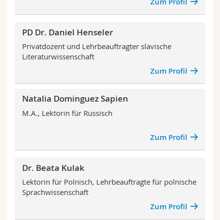
Zum Profil
Math.-Nat. und Med. Fak.
Mitarbeitende
Webmail
PD Dr. Daniel Henseler
Interfakultär
Doktorierende
Vorlesungsverzeichnis
Privatdozent und Lehrbeauftragter slavische
Literaturwissenschaft
MyUnifr
Zum Profil
Natalia Dominguez Sapien
M.A., Lektorin für Russisch
Zum Profil
Dr. Beata Kulak
Lektorin für Polnisch, Lehrbeauftragte für polnische
Sprachwissenschaft
Zum Profil