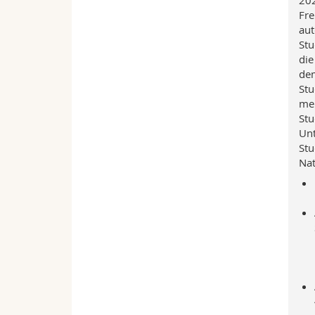
202
Fre
aut
Stu
die
de
Stu
mel
Stu
Unt
Stu
Nat