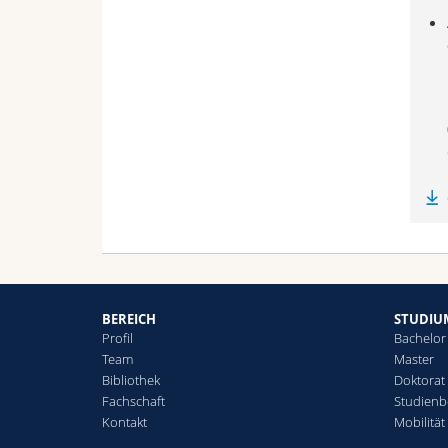
BEREICH
STUDIU
Profil
Bachelor
Team
Master
Bibliothek
Doktorat
Fachschaft
Studienb
Kontakt
Mobilität