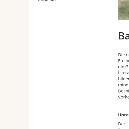
Ba
Die r
Freib
die G
Liter
bilde
minde
Bosni
Vorke
Unte
Der U