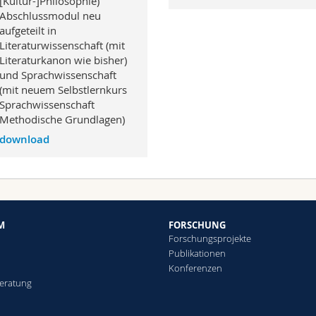
[Kultur-]Philosophie)
Abschlussmodul neu
aufgeteilt in
Literaturwissenschaft (mit
Literaturkanon wie bisher)
und Sprachwissenschaft
(mit neuem Selbstlernkurs
Sprachwissenschaft
Methodische Grundlagen)
download
M
FORSCHUNG
Forschungsprojekte
Publikationen
Konferenzen
eratung