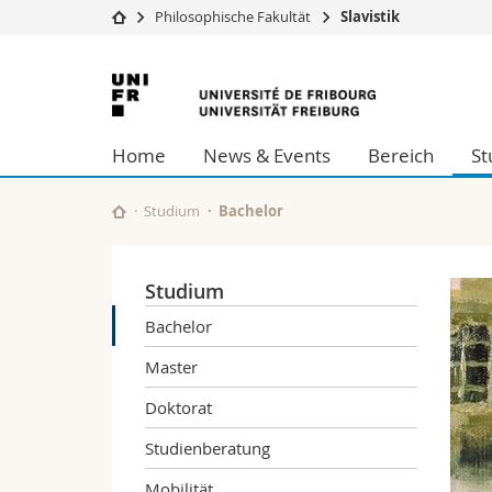
Philosophische Fakultät
Slavistik
Universität
Fakultäten
Universität
Studium
Theologische Fa
Freiburg
Campus
Rechtswissensch
Home
News & Events
Bereich
St
Forschung
Wirtschafts- un
Universität
Philosophische 
Weiterbildung
Fak. für Erzieh
Studium
Bachelor
Math.-Nat. und
Interfakultär
Studium
Bachelor
Master
Doktorat
Studienberatung
Mobilität