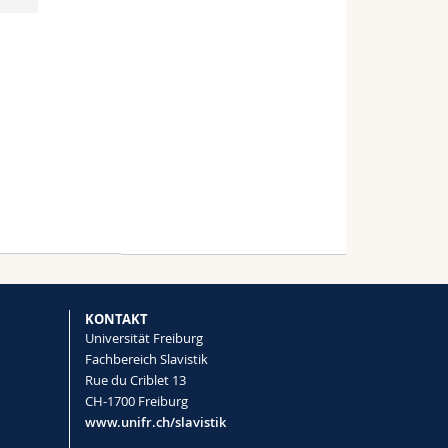
KONTAKT
Universität Freiburg
Fachbereich Slavistik
Rue du Criblet 13
CH-1700 Freiburg
www.unifr.ch/slavistik