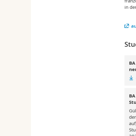
franz
in de
au
Stu
BA
ne
BA 
St
Gül
dem
au
Stu