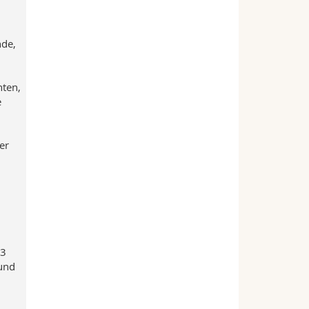
nde,
hten,
e
er
 3
 und