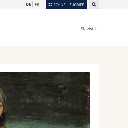
DE
FR
SCHNELLZUGRIFF
für
Personenverzeichnis
Slavistik
Ortsplan
te
Bibliotheken
Webmail
Vorlesungsverzeichnis
MyUnifr