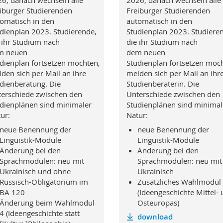
6; danach wechseln alle
2026; danach wechseln alle
iburger Studierenden
Freiburger Studierenden
omatisch in den
automatisch in den
dienplan 2023. Studierende,
Studienplan 2023. Studiere
 ihr Studium nach
die ihr Studium nach
m neuen
dem neuen
dienplan fortsetzen möchten,
Studienplan fortsetzen möc
den sich per Mail an ihre
melden sich per Mail an ihr
dienberatung. Die
Studienberaterin. Die
erschiede zwischen den
Unterschiede zwischen den
dienplänen sind minimaler
Studienplänen sind minimal
ur:
Natur:
neue Benennung der
neue Benennung der
Linguistik-Module
Linguistik-Module
Änderung bei den
Änderung bei den
Sprachmodulen: neu mit
Sprachmodulen: neu mit
Ukrainisch und ohne
Ukrainisch
Russisch-Obligatorium im
Zusätzliches Wahlmodul
BA 120
(Ideengeschichte Mittel-
Änderung beim Wahlmodul
Osteuropas)
4 (Ideengeschichte statt
download