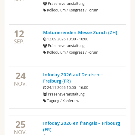
Präsenzveranstaltung
Math.-Nat. und Med. Fak.
Mitarbeitende
Webmail
Kolloquium / Kongress / Forum
Interfakultär
Doktorierende
Vorlesungsverzeichnis
12
Maturierenden-Messe Zürich (ZH)
MyUnifr
12.09.2026 10:00 - 16:00
SEP.
Präsenzveranstaltung
Kolloquium / Kongress / Forum
24
Infoday 2026 auf Deutsch –
Freiburg (FR)
NOV.
24.11.2026 10:00 - 16:00
Präsenzveranstaltung
Tagung / Konferenz
25
Infoday 2026 en français – Fribourg
(FR)
NOV.