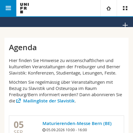
Philosophische Fakultät
Slavistik
Universität
Fakultäten
Studium
Agenda
Informationen für
Campus
Theologische Fak.
Hier finden Sie Hinweise zu wissenschaftlichen und
kulturellen Veranstaltungen der Freiburger und Berner
Forschung
Slavistik: Konferenzen, Studientage, Lesungen, Feste.
Ressourcen
Rechtswissenschaftliche Fak.
Studieninteressierte
Möchten Sie regelmässig über Veranstaltungen mit
Bezug zu Slavistik und Osteuropa im Raum
Universität
Wirtschafts- und Sozialwissenschaftliche Fak.
Studierende
Personenverzeichnis
Freiburg/Bern informiert werden? Dann abonnieren Sie
die
Mailingliste der Slavistik
.
Weiterbildung
Philosophische Fak.
Medien
Ortsplan
Fak. für Erziehungs- und Bildungswissenschaften
Forschende
05
Bibliotheken
Maturierenden-Messe Bern (BE)
05.09.2026 10:00 - 16:00
SEP.