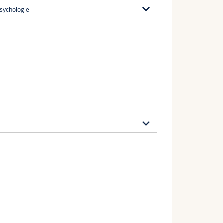
sychologie
RM 01, C-1.108
+41 26 300 7637
154 publications
2020
2019
2018
2017
2010
2009
2008
2007