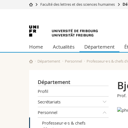
Faculté des lettres et des sciences humaines
Dé
Université
Facultés
Université
Etudes
Théologie
Campus
Droit
de
Recherche
Sciences é
Home
Actualités
Département
É
Université
Lettres et
Fribourg
Formation continue
Sciences de
Sciences e
Département
Personnel
Professeur·e·s & chefs d
Interfacult
Département
Bj
Profil
Prof. 
Secrétariats
Personnel
Professeur·e·s & chefs