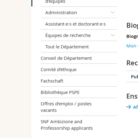
d'équipes
Administration
Assistant·e·s et doctorant·e·s
Bio
Équipes de recherche
Biog
Mon 
Tout le Département
Conseil de Département
Rec
Comité d'éthique
Pub
Fachschaft
Bibliothèque PSPE
Ens
2
Offres d'emploi / postes
Af
vacants
2
SNF Ambizione and
Professorship applicants
2