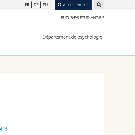
FR
DE
EN
ACCÈS RAPIDE
FUTUR·E·S ÉTUDIANT·E·S
Annuaire du personnel
Plan d'accès
nts
Département de psychologie
Bibliothèques
Webmail
rs
Programme des cours
MyUnifr
3415