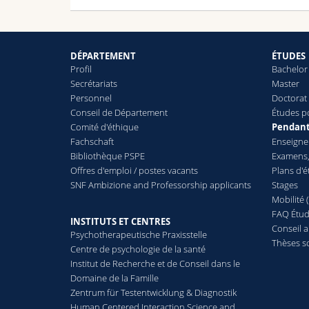
I
DÉPARTEMENT
ÉTUDES
T
Profil
Bachelor
Secrétariats
Master
Personnel
Doctorat 
Conseil de Département
Études p
J
Comité d'éthique
Pendant
Fachschaft
Enseign
Bibliothèque PSPE
Examens,
H
Offres d'emploi / postes vacants
Plans d'
P
SNF Ambizione and Professorship applicants
Stages
Mobilité 
FAQ Étud
INSTITUTS ET CENTRES
T
Conseil 
Psychotherapeutische Praxisstelle
Thèses s
Centre de psychologie de la santé
Institut de Recherche et de Conseil dans le
Domaine de la Famille
Zentrum für Testentwicklung & Diagnostik
Human Centered Interaction Science and