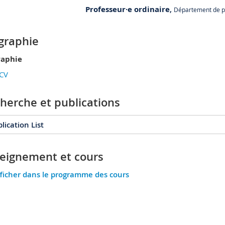
Professeur·e ordinaire
,
Département de p
RM 01 bu. C-1.108
graphie
Rue P.A. de Faucigny 2
1700 Fribourg
raphie
CV
herche et publications
lication List
eignement et cours
026
2025
2024
2023
2022
2021
ficher dans le programme des cours
016
2015
2014
2013
2012
2011
006
2005
2004
2003
2002