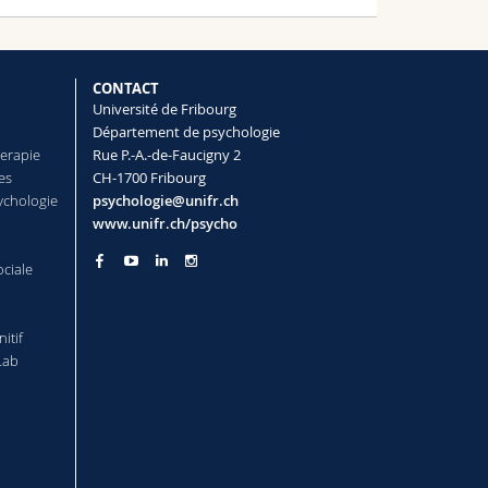
g the GABAergic system in the
CONTACT
Université de Fribourg
Département de psychologie
herapie
Rue P.-A.-de-Faucigny 2
cept Reactivation Hypothesis of Sleep
es
CH-1700 Fribourg
ychologie
psychologie@unifr.ch
www.unifr.ch/psycho
mulate sleep neurophysiology
ociale
itif
-sleep stress on dream content
Lab