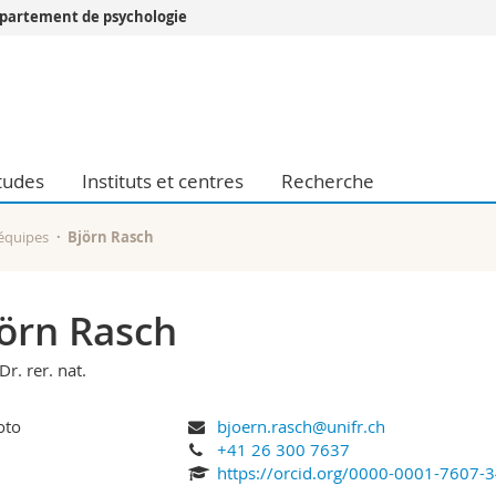
partement de psychologie
Vous êtes
Futurs étudia
Etudiants
conomiques et sociales et management
Médias
tudes
Instituts et centres
Recherche
 sciences humaines
Chercheurs
 l'éducation et de la formation
Collaborateu
t médecine
Doctorants
'équipes
Björn Rasch
aire
örn Rasch
Dr. rer. nat.
bjoern.rasch@unifr.ch
+41 26 300 7637
https://orcid.org/0000-0001-7607-