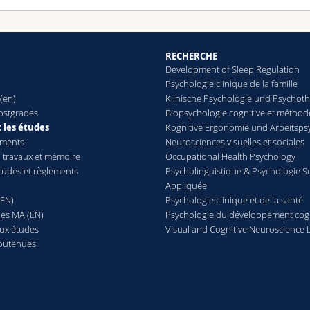
mproved subjective sleep quality in older adults by enhancin
sensorimotor cortex
RECHERCHE
he Journal of Physiology
(2026) |
Article
Development of Sleep Regulation
Psychologie clinique de la famille
(en)
Klinische Psychologie und Psychot
How Mental Concepts Shape Sleep: Introducing the Mental Con
ostgrades
Biopsychologie cognitive et méthod
ournal of Sleep Research
(2026) |
Article
 les études
Kognitive Ergonomie und Arbeitsps
ements
Neurosciences visuelles et sociales
 travaux et mémoire
Occupational Health Psychology
acking the functions of sleep: noninvasive approaches to sti
études et règlements
Psycholinguistique & Psychologie S
hysiological Reviews
(2026) |
Article
Appliquée
(EN)
Psychologie clinique et de la santé
es MA (EN)
Psychologie du développement cogn
emporal dynamics of the influence of pre- or anticipated post
aux études
Visual and Cognitive Neuroscience 
Neuropsychologia
(2026) |
Article
outenues