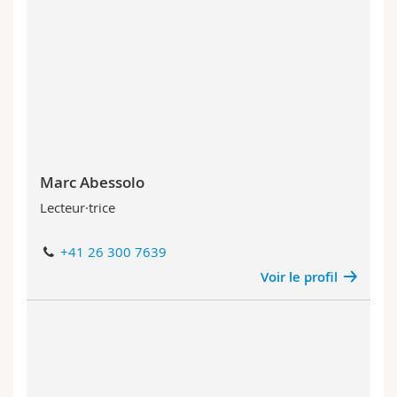
Sciences et médecine
Collaborateurs
Webmail
Interfacultaire
Doctorants
Programme des cours
MyUnifr
Marc Abessolo
Lecteur·trice
+41 26 300 7639
Voir le profil