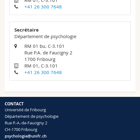
RM 01, C-3.101
Sciences et médecine
Collaborateurs
Webmail
+41 26 300 7648
Interfacultaire
Doctorants
Programme des cours
Secrétaire
Département de psychologie
MyUnifr
RM 01 bu. C-3.101
Rue P.A. de Faucigny 2
1700 Fribourg
RM 01, C-3.101
+41 26 300 7648
CONTACT
Université de Fribourg
Département de psychologie
Rue P.-A.-de-Faucigny 2
CH-1700 Fribourg
psychologie@unifr.ch