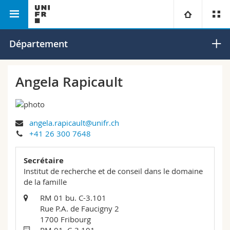
Faculté des lettres et des sciences
Département de
Université
Département
humaines
psychologie
Facultés
Etudes
Angela Rapicault
Vous êtes
Campus
Théologie
angela.rapicault@unifr.ch
Recherche
Ressources
Droit
Futurs étudiants
+41 26 300 7648
Université
Sciences économiques et sociales et management
Etudiants
Annuaire du personnel
Secrétaire
Institut de recherche et de conseil dans le domaine
Formation continue
Lettres et sciences humaines
de la famille
Médias
Plan d'accès
RM 01 bu. C-3.101
Rue P.A. de Faucigny 2
Sciences de l'éducation et de la formation
Chercheurs
Bibliothèques
1700 Fribourg