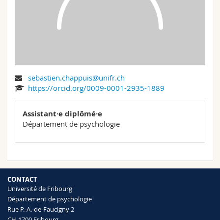
Sciences et médecine
Collaborateurs
Webmail
Interfacultaire
Doctorants
Programme des cours
MyUnifr
sebastien.chappuis@unifr.ch
https://orcid.org/0009-0001-2935-1889
Assistant·e diplômé·e
Département de psychologie
CONTACT
Université de Fribourg
Département de psychologie
Rue P.-A.-de-Faucigny 2
CH-1700 Fribourg