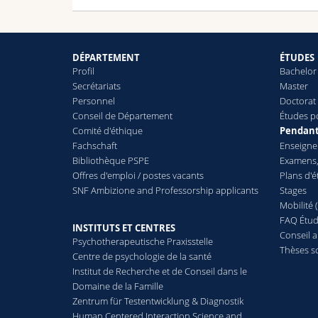
DÉPARTEMENT
ÉTUDES
Profil
Bachelor
Secrétariats
Master
Personnel
Doctorat 
Conseil de Département
Études p
Comité d'éthique
Pendant
Fachschaft
Enseign
Bibliothèque PSPE
Examens,
Offres d'emploi / postes vacants
Plans d'
SNF Ambizione and Professorship applicants
Stages
Mobilité 
FAQ Étud
INSTITUTS ET CENTRES
Conseil 
Psychotherapeutische Praxisstelle
Thèses s
Centre de psychologie de la santé
Institut de Recherche et de Conseil dans le
Domaine de la Famille
Zentrum für Testentwicklung & Diagnostik
Human Centered Interaction Science and