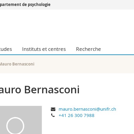
partement de psychologie
Vous êtes
Futurs étudia
Etudiants
conomiques et sociales et management
Médias
tudes
Instituts et centres
Recherche
 sciences humaines
Chercheurs
 l'éducation et de la formation
Collaborateu
t médecine
Doctorants
Mauro Bernasconi
aire
uro Bernasconi
mauro.bernasconi@unifr.ch
+41 26 300 7988