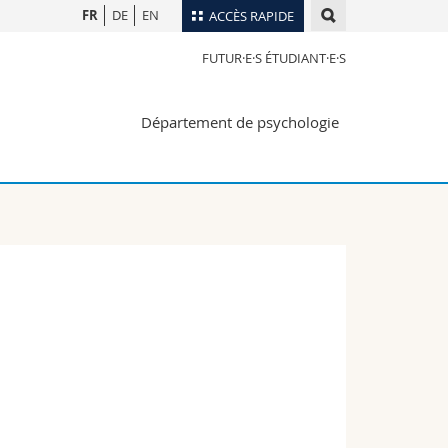
FR
DE
EN
ACCÈS RAPIDE
FUTUR·E·S ÉTUDIANT·E·S
Annuaire du personnel
Plan d'accès
nts
Département de psychologie
Bibliothèques
Webmail
rs
Programme des cours
MyUnifr