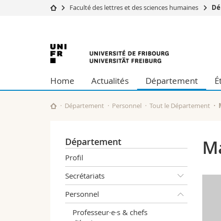
Faculté des lettres et des sciences humaines
Dé
Université
Facultés
Université
Etudes
Théologie
Campus
Droit
de
Recherche
Sciences é
Home
Actualités
Département
É
Université
Lettres et
Fribourg
Formation continue
Sciences de
Sciences e
Département
Personnel
Tout le Département
Interfacult
Département
Ma
Profil
Secrétariats
Personnel
Professeur·e·s & chefs