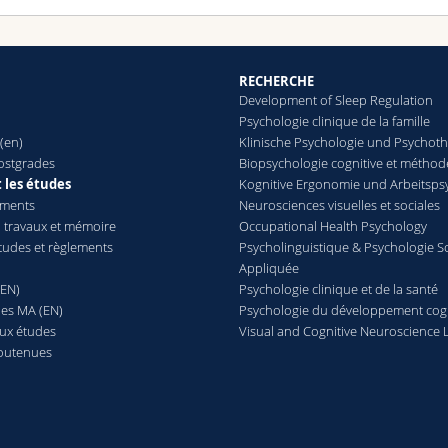
RECHERCHE
Development of Sleep Regulation
Psychologie clinique de la famille
(en)
Klinische Psychologie und Psychot
ostgrades
Biopsychologie cognitive et méthod
 les études
Kognitive Ergonomie und Arbeitsps
ements
Neurosciences visuelles et sociales
 travaux et mémoire
Occupational Health Psychology
études et règlements
Psycholinguistique & Psychologie S
Appliquée
(EN)
Psychologie clinique et de la santé
es MA (EN)
Psychologie du développement cogn
aux études
Visual and Cognitive Neuroscience 
outenues