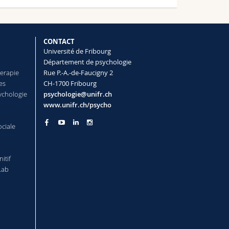
CONTACT
Université de Fribourg
Département de psychologie
herapie
Rue P.-A.-de-Faucigny 2
es
CH-1700 Fribourg
ychologie
psychologie@unifr.ch
www.unifr.ch/psycho
ociale
itif
Lab