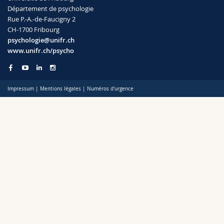
Sciences et médecine
Collaborateurs
Webmail
Département de psychologie
Rue P.-A.-de-Faucigny 2
CH-1700 Fribourg
Interfacultaire
Doctorants
Programme des cours
psychologie@unifr.ch
www.unifr.ch/psycho
MyUnifr
Impressum
|
Mentions légales
|
Numéros d'urgence