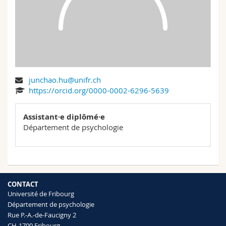
Sciences et médecine
Collaborateurs
Webmail
Interfacultaire
Doctorants
Programme des cours
MyUnifr
junchao.hu@unifr.ch
https://orcid.org/0000-0002-6296-5639
Assistant·e diplômé·e
Département de psychologie
CONTACT
Université de Fribourg
Département de psychologie
Rue P.-A.-de-Faucigny 2
CH-1700 Fribourg