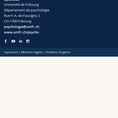
Sciences et médecine
Collaborateurs
Webmail
Université de Fribourg
Département de psychologie
Rue P.-A.-de-Faucigny 2
Interfacultaire
Doctorants
Programme des cours
CH-1700 Fribourg
psychologie@unifr.ch
www.unifr.ch/psycho
MyUnifr
Impressum
|
Mentions légales
|
Numéros d'urgence