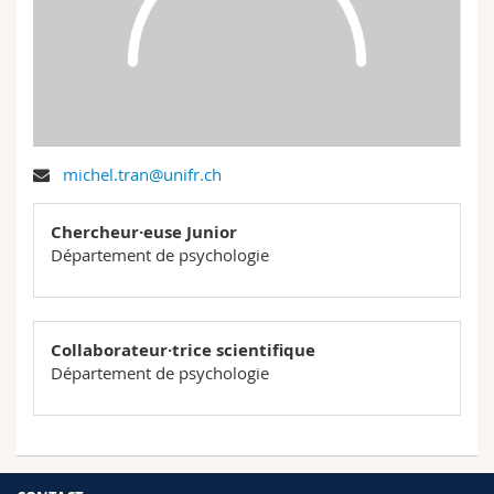
Sciences et médecine
Collaborateurs
Webmail
Interfacultaire
Doctorants
Programme des cours
MyUnifr
michel.tran@unifr.ch
Chercheur·euse Junior
Département de psychologie
Collaborateur·trice scientifique
Département de psychologie