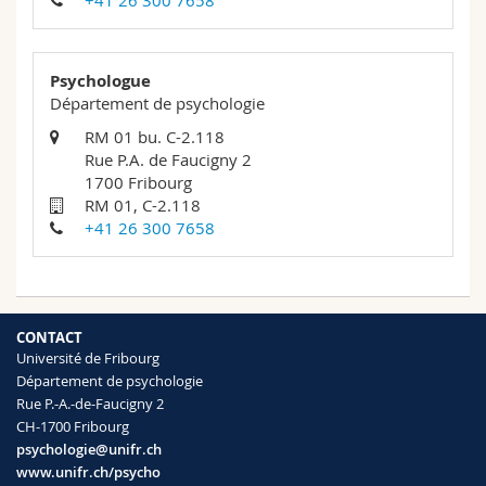
+41 26 300 7658
Sciences et médecine
Collaborateurs
Webmail
Interfacultaire
Doctorants
Programme des cours
Psychologue
Département de psychologie
MyUnifr
RM 01 bu. C-2.118
Rue P.A. de Faucigny 2
1700 Fribourg
RM 01, C-2.118
+41 26 300 7658
CONTACT
Université de Fribourg
Département de psychologie
Rue P.-A.-de-Faucigny 2
CH-1700 Fribourg
psychologie@unifr.ch
www.unifr.ch/psycho