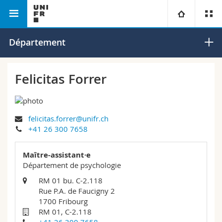
Faculté des lettres et des sciences
Département de
Université
Département
humaines
psychologie
Facultés
Etudes
Felicitas Forrer
Vous êtes
Campus
Théologie
felicitas.forrer@unifr.ch
Recherche
Ressources
Droit
Futurs étudiants
+41 26 300 7658
Université
Sciences économiques et sociales et management
Etudiants
Annuaire du personnel
Maître-assistant·e
Département de psychologie
Formation continue
Lettres et sciences humaines
Médias
Plan d'accès
RM 01 bu. C-2.118
Rue P.A. de Faucigny 2
1700 Fribourg
Sciences de l'éducation et de la formation
Chercheurs
Bibliothèques
RM 01, C-2.118