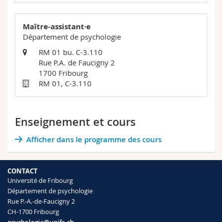
Sciences et médecine
Collaborateurs
Webmail
Maître-assistant·e
Interfacultaire
Doctorants
Programme des cours
Département de psychologie
RM 01 bu. C-3.110
MyUnifr
Rue P.A. de Faucigny 2
1700 Fribourg
RM 01, C-3.110
Enseignement et cours
Afficher dans le programme des cours
CONTACT
Université de Fribourg
Département de psychologie
Rue P.-A.-de-Faucigny 2
CH-1700 Fribourg