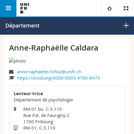
Faculté des lettres et des sciences
Département de
Université
Département
humaines
psychologie
Facultés
Etudes
Anne-Raphaëlle Caldara
Vous êtes
Campus
Théologie
anne-raphaelle.richoz@unifr.ch
Recherche
Ressources
Droit
Futurs étudiants
https://orcid.org/0000-0003-4760-6475
Université
Sciences économiques et sociales et management
Etudiants
Annuaire du personnel
Lecteur·trice
Département de psychologie
Formation continue
Lettres et sciences humaines
Médias
Plan d'accès
RM 01 bu. C-3.110
Rue P.A. de Faucigny 2
1700 Fribourg
Sciences de l'éducation et de la formation
Chercheurs
Bibliothèques
RM 01, C-3.110