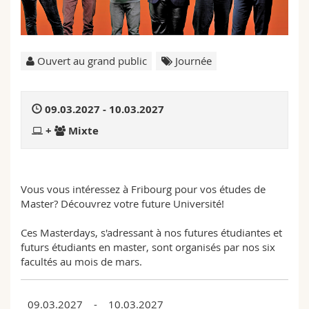
Sciences et médecine
Collaborateurs
Webmail
Interfacultaire
Doctorants
Programme des cours
Ouvert au grand public
Journée
MyUnifr
09.03.2027 - 10.03.2027
+
Mixte
Vous vous intéressez à Fribourg pour vos études de
Master? Découvrez votre future Université!
Ces Masterdays, s'adressant à nos futures étudiantes et
futurs étudiants en master, sont organisés par nos six
facultés au mois de mars.
09.03.2027 - 10.03.2027