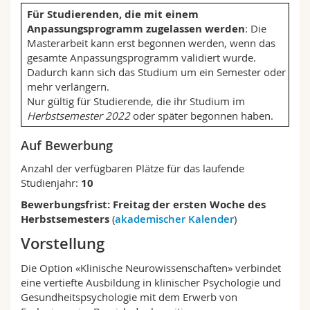
Math.-Nat. und Med. Fak.
Mitarbeitende
Webmail
Für Studierenden, die mit einem
Anpassungsprogramm zugelassen werden
: Die
Masterarbeit kann erst begonnen werden, wenn das
Interfakultär
Doktorierende
Vorlesungsverzeichnis
gesamte Anpassungsprogramm validiert wurde.
Dadurch kann sich das Studium um ein Semester oder
MyUnifr
mehr verlängern.
Nur gültig für Studierende, die ihr Studium im
Herbstsemester 2022
oder später begonnen haben.
Auf Bewerbung
Anzahl der verfügbaren Plätze für das laufende
Studienjahr:
10
Bewerbungsfrist: Freitag der ersten Woche des
Herbstsemesters
(
akademischer Kalender
)
Vorstellung
Die Option «Klinische Neurowissenschaften» verbindet
eine vertiefte Ausbildung in klinischer Psychologie und
Gesundheitspsychologie mit dem Erwerb von