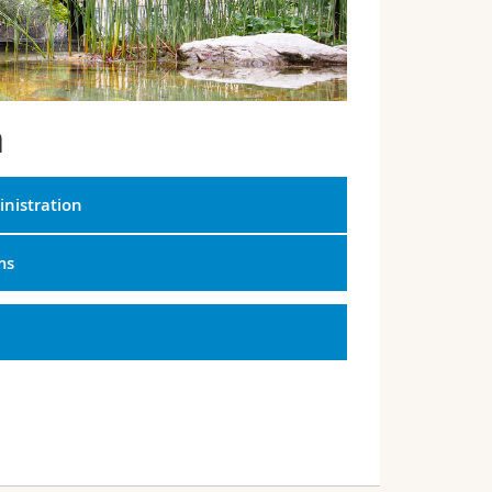
n
nistration
ms