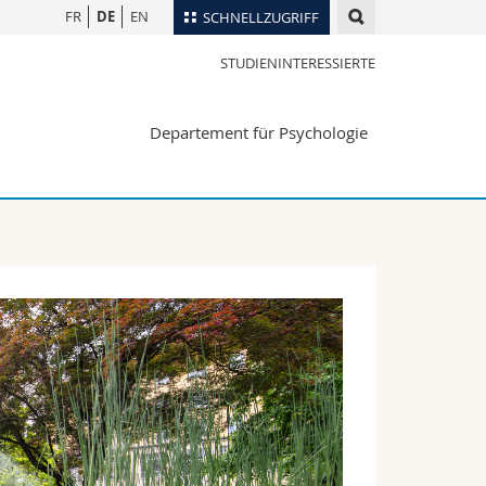
FR
DE
EN
SCHNELLZUGRIFF
STUDIENINTERESSIERTE
für
Personenverzeichnis
Ortsplan
te
Departement für Psychologie
Bibliotheken
Webmail
Vorlesungsverzeichnis
MyUnifr