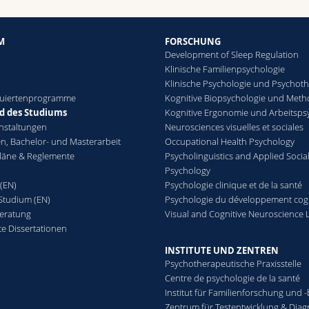
M
FORSCHUNG
Development of Sleep Regulation
Klinische Familienpsychologie
Klinische Psychologie und Psychot
duiertenprogramme
Kognitive Biopsychologie und Met
 des Studiums
Kognitive Ergonomie und Arbeitsps
nstaltungen
Neurosciences visuelles et sociales
n, Bachelor- und Masterarbeit
Occupational Health Psychology
läne & Reglemente
Psycholinguistics and Applied Socia
Psychology
 (EN)
Psychologie clinique et de la santé
tudium (EN)
Psychologie du développement cogn
eratung
Visual and Cognitive Neuroscience 
te Dissertationen
INSTITUTE UND ZENTREN
Psychotherapeutische Praxisstelle
Centre de psychologie de la santé
Institut für Familienforschung und 
Zentrum für Testentwicklung & Diag