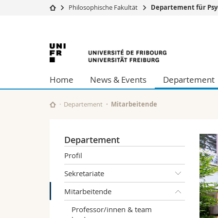
Philosophische Fakultät
Departement für Psy
Universität
Fakultäten
Universität
Studium
Theologische Fa
Campus
Rechtswissensch
Freiburg
Forschung
Wirtschafts- un
Home
News & Events
Departement
Universität
Philosophische 
Weiterbildung
Fak. für Erzieh
Math.-Nat. und
Departement
Mitarbeitende
Interfakultär
Departement
Profil
Sekretariate
Mitarbeitende
Professor/innen & team