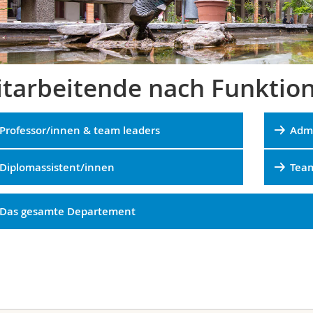
tarbeitende nach Funktio
Professor/innen & team leaders
Admi
Diplomassistent/innen
Tea
Das gesamte Departement