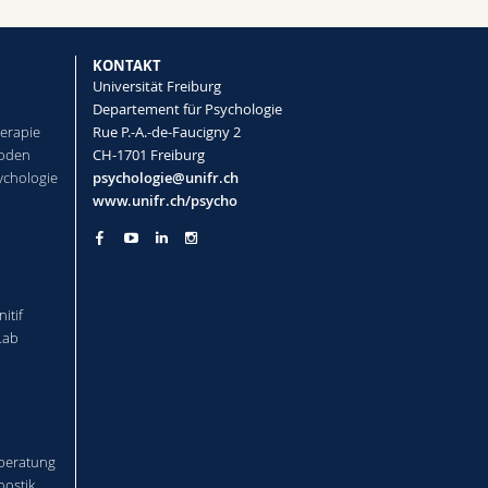
KONTAKT
Universität Freiburg
Departement für Psychologie
herapie
Rue P.-A.-de-Faucigny 2
hoden
CH-1701 Freiburg
ychologie
psychologie@unifr.ch
www.unifr.ch/psycho
l
itif
Lab
-beratung
nostik