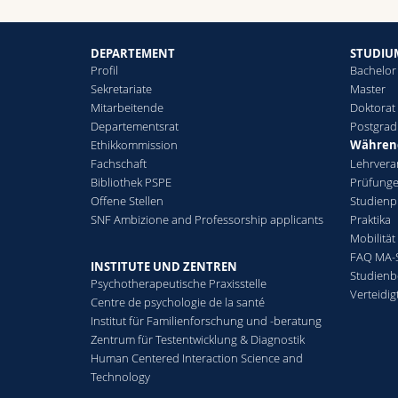
DEPARTEMENT
STUDIU
Profil
Bachelor
Sekretariate
Master
Mitarbeitende
Doktorat
Departementsrat
Postgra
Ethikkommission
Während
Fachschaft
Lehrvera
Bibliothek PSPE
Prüfunge
Offene Stellen
Studienp
SNF Ambizione and Professorship applicants
Praktika
Mobilität
FAQ MA-S
INSTITUTE UND ZENTREN
Studienb
Psychotherapeutische Praxisstelle
Verteidig
Centre de psychologie de la santé
Institut für Familienforschung und -beratung
Zentrum für Testentwicklung & Diagnostik
Human Centered Interaction Science and
Technology