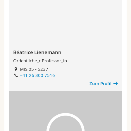
Math.-Nat. und Med. Fak.
Mitarbeitende
Webmail
Interfakultär
Doktorierende
Vorlesungsverzeichnis
MyUnifr
Béatrice Lienemann
Ordentliche_r Professor_in
MIS 05 - 5237
+41 26 300 7516
Zum Profil