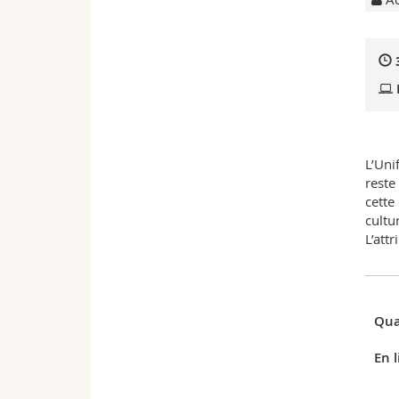
L’Uni
reste
cette
cultu
L’att
Qua
En l