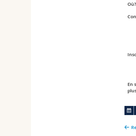
Où
Con
Insc
En 
plu
Re