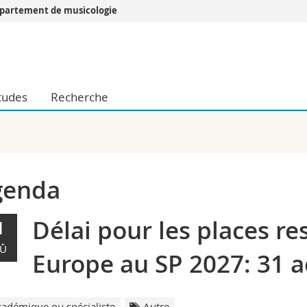
partement de musicologie
Vous êtes
Futurs étudia
Etudiants
tudes
Recherche
conomiques et sociales et management
Médias
 sciences humaines
Chercheurs
 l'éducation et de la formation
Collaborateu
t médecine
Doctorants
aire
genda
Délai pour les places re
1
Û
Europe au SP 2027: 31 
adémique ou spécialiste
Autre