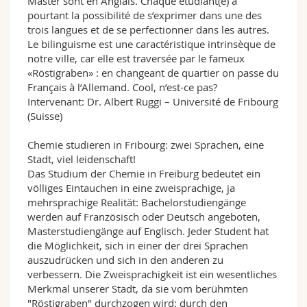
Master sont en Anglais. Chaque étudiant(e) a
pourtant la possibilité de s’exprimer dans une des
trois langues et de se perfectionner dans les autres.
Le bilinguisme est une caractéristique intrinsèque de
notre ville, car elle est traversée par le fameux
«Röstigraben» : en changeant de quartier on passe du
Français à l’Allemand. Cool, n’est-ce pas?
Intervenant: Dr. Albert Ruggi – Université de Fribourg
(Suisse)
Chemie studieren in Fribourg: zwei Sprachen, eine
Stadt, viel leidenschaft!
Das Studium der Chemie in Freiburg bedeutet ein
völliges Eintauchen in eine zweisprachige, ja
mehrsprachige Realität: Bachelorstudiengänge
werden auf Französisch oder Deutsch angeboten,
Masterstudiengänge auf Englisch. Jeder Student hat
die Möglichkeit, sich in einer der drei Sprachen
auszudrücken und sich in den anderen zu
verbessern. Die Zweisprachigkeit ist ein wesentliches
Merkmal unserer Stadt, da sie vom berühmten
"Röstigraben" durchzogen wird: durch den