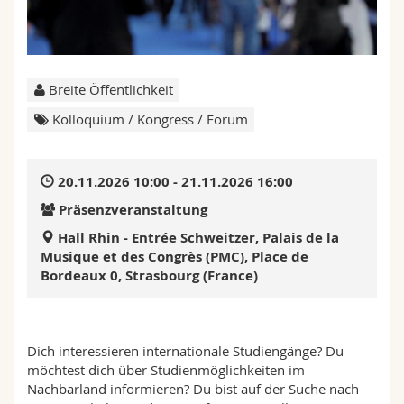
Math.-Nat. und Med. Fak.
Mitarbeitende
Webmail
Interfakultär
Doktorierende
Vorlesungsverzeichnis
Breite Öffentlichkeit
MyUnifr
Kolloquium / Kongress / Forum
20.11.2026 10:00 - 21.11.2026 16:00
Präsenzveranstaltung
Hall Rhin - Entrée Schweitzer, Palais de la
Musique et des Congrès (PMC), Place de
Bordeaux 0, Strasbourg (France)
Dich interessieren internationale Studiengänge? Du
möchtest dich über Studienmöglichkeiten im
Nachbarland informieren? Du bist auf der Suche nach