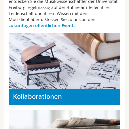
entdecken Sie die Musikwissenschaftler der Universität
Math.-Nat. und Med. Fak.
Mitarbeitende
Webmail
Freiburg regelmässig auf der Bühne am Teilen ihrer
Leidenschaft und ihrem Wissen mit den
Musikliebhabern. Stossen Sie zu uns an den
Interfakultär
Doktorierende
Vorlesungsverzeichnis
zukünftigen öffentlichen Events
.
MyUnifr
Kollaborationen