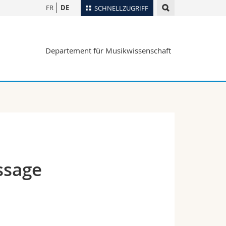
FR
DE
SCHNELLZUGRIFF
für
Personenverzeichnis
Departement für Musikwissenschaft
Ortsplan
te
Bibliotheken
Webmail
Vorlesungsverzeichnis
MyUnifr
ssage