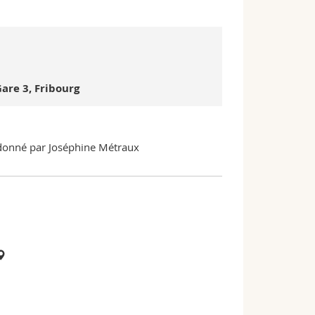
are 3, Fribourg
e donné par Joséphine Métraux