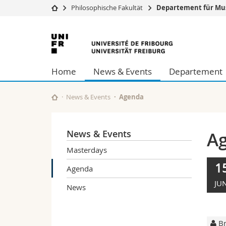
Philosophische Fakultät
Departement für Mus
Universität
Fakultäten
Universität
Studium
Theologische Fa
Freiburg
Campus
Rechtswissensch
Home
News & Events
Departement
Forschung
Wirtschafts- un
Universität
Philosophische 
Weiterbildung
Fak. für Erzieh
News & Events
Agenda
Math.-Nat. und
Interfakultär
News & Events
A
Masterdays
1
Agenda
JUN
News
Br