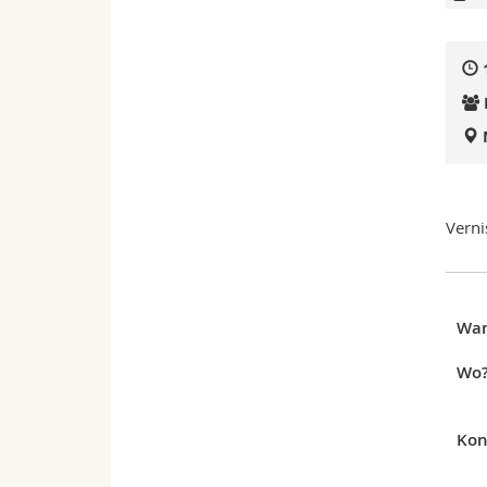
Verni
Wa
Wo
Kon