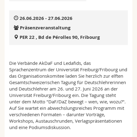
Math.-Nat. und Med. Fak.
Mitarbeitende
Webmail
26.06.2026 - 27.06.2026
Interfakultär
Doktorierende
Vorlesungsverzeichnis
Präsenzveranstaltung
PER 22 , Bd de Pérolles 90, Fribourg
MyUnifr
Die Verbände AkDaF und Ledafids, das
Sprachenzentrum der Universität Freiburg/Fribourg und
das Organisationskomitee laden Sie herzlich zur elften
Gesamtschweizerischen Tagung für Deutschlehrerinnen
und Deutschlehrer am 26. und 27. Juni 2026 an der
Universität Freiburg/Fribourg ein. Die Tagung steht
unter dem Motto "DaF/DaZ bewegt – wen, wie, wozu?".
Auf Sie wartet ein abwechslungsreiches Programm mit
verschiedenen Formaten – darunter Vorträge,
Workshops, Austauschrunden, Verlagspräsentationen
und eine Podiumsdiskussion.