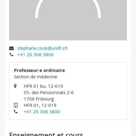
Sciences et médecine
Collaborateurs
Webmail
Interfacultaire
Doctorants
Programme des cours
MyUnifr
stephane.cook@unifr.ch
+41 26 306 3800
Professeur·e ordinaire
Section de médecine
HFR 01 bu. 12-019
Ch. des Pensionnats 2-6
1708 Fribourg
HFR 01, 12-019
+41 26 306 3800
Enseignement et cours